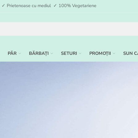
ia ✓ Prietenoase cu mediul ✓ 100% Vegetariene
PĂR
BĂRBAȚI
SETURI
PROMOȚII
SUN C