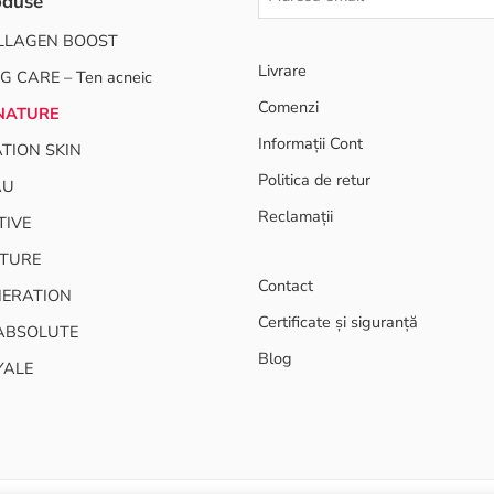
oduse
LLAGEN BOOST
Livrare
G CARE – Ten acneic
Comenzi
NATURE
Informații Cont
TION SKIN
Politica de retur
AU
Reclamații
TIVE
TURE
Contact
NERATION
Certificate și siguranță
ABSOLUTE
Blog
YALE