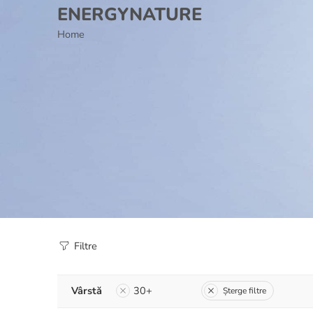
ENERGYNATURE
Home
Filtre
Vârstă
30+
Șterge filtre