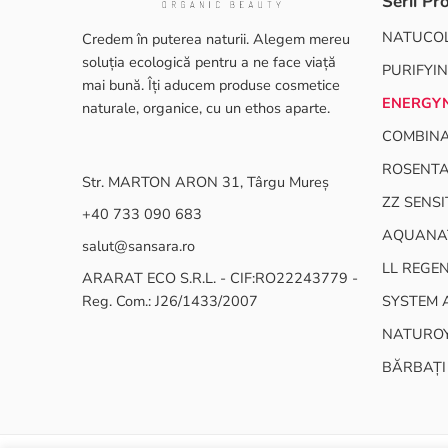
Serii Pr
NATUCO
Credem în puterea naturii. Alegem mereu
soluția ecologică pentru a ne face viață
PURIFYIN
mai bună. Îți aducem produse cosmetice
ENERGY
naturale, organice, cu un ethos aparte.
COMBINA
ROSENT
Str. MARTON ARON 31, Târgu Mureș
ZZ SENSI
+40 733 090 683
AQUANA
salut@sansara.ro
LL REGE
ARARAT ECO S.R.L. - CIF:RO22243779 -
Reg. Com.: J26/1433/2007
SYSTEM 
NATURO
BĂRBAȚI