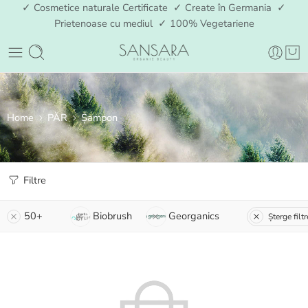
✓ Cosmetice naturale Certificate ✓ Create în Germania ✓
Prietenoase cu mediul ✓ 100% Vegetariene
Home
PĂR
Șampon
Filtre
50+
Biobrush
Georganics
Șterge filtr