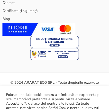
Contact
Certificate și siguranță
Blog
© 2024 ARARAT ECO SRL - Toate drepturile rezervate
Termeni și condiții
Politica cookie
Certificate și siguranță
Folosim module cookie pentru a-ți îmbunătăți experiența pe
site, memorând preferințele și pentru vizitele viitoare.
Acceptând îți dai acordul pentru a le folosi. Cu toate
ANPC
acestea, poți vizita pagina Setări Cookie pentru a le revizui.