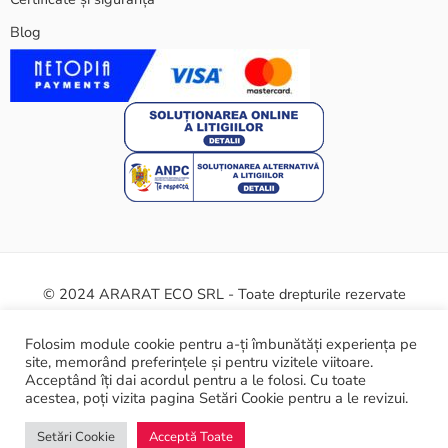
Blog
© 2024 ARARAT ECO SRL - Toate drepturile rezervate
Termeni și condiții
Politica cookie
Certificate și siguranță
Folosim module cookie pentru a-ți îmbunătăți experiența pe
site, memorând preferințele și pentru vizitele viitoare.
ANPC
Acceptând îți dai acordul pentru a le folosi. Cu toate
acestea, poți vizita pagina Setări Cookie pentru a le revizui.
Setări Cookie
Acceptă Toate