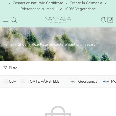
✓ Cosmetice naturale Certificate ✓ Create în Germania ✓
Prietenoase cu mediul ✓ 100% Vegetariene
Home
Shop
Rezultate de căutare pentru „mascara”
Filtre
50+
TOATE VÂRSTELE
Georganics
Mo