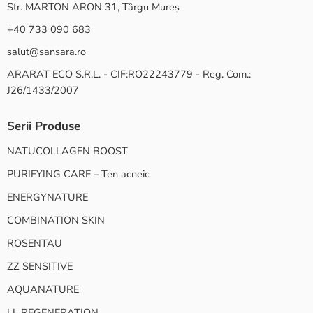
Str. MARTON ARON 31, Târgu Mureș
+40 733 090 683
salut@sansara.ro
ARARAT ECO S.R.L. - CIF:RO22243779 - Reg. Com.:
J26/1433/2007
Serii Produse
NATUCOLLAGEN BOOST
PURIFYING CARE – Ten acneic
ENERGYNATURE
COMBINATION SKIN
ROSENTAU
ZZ SENSITIVE
AQUANATURE
LL REGENERATION