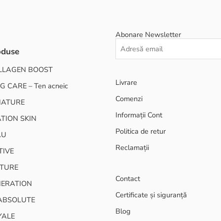
Abonare Newsletter
oduse
LLAGEN BOOST
Livrare
G CARE – Ten acneic
Comenzi
NATURE
Informații Cont
TION SKIN
Politica de retur
AU
Reclamații
TIVE
TURE
Contact
NERATION
Certificate și siguranță
ABSOLUTE
Blog
YALE