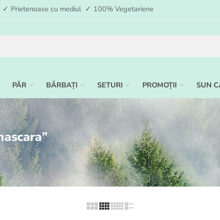
ia ✓ Prietenoase cu mediul ✓ 100% Vegetariene
PĂR
BĂRBAȚI
SETURI
PROMOȚII
SUN C
mascara”