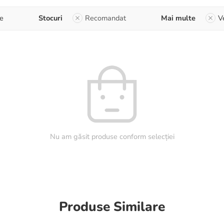
e
Stocuri
Recomandat
Mai multe
V
Nu am găsit produse conform selecției
Produse Similare