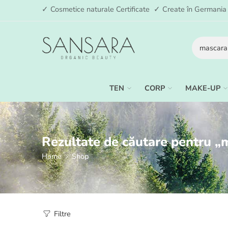
✓ Cosmetice naturale Certificate ✓ Create în German
TEN
CORP
MAKE-UP
Rezultate de căutare pentru „
Home
Shop
Filtre