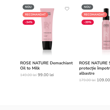
NOU
NOU
RECOMANDAT
RECOMANDAT
-34%
-39%
ROSE NATURE Demachiant
ROSE NATURE S
Oil to Milk
protecție împotr
albastre
99.00
lei
149.00
lei
109.0
179.00
lei