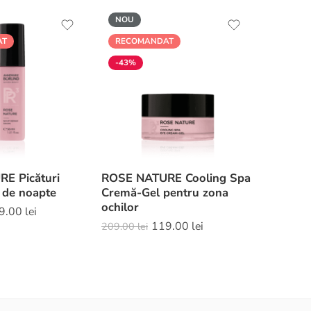
NOU
AT
RECOMANDAT
-43%
E Picături
ROSE NATURE Cooling Spa
 de noapte
Cremă-Gel pentru zona
ochilor
9.00
lei
119.00
lei
209.00
lei