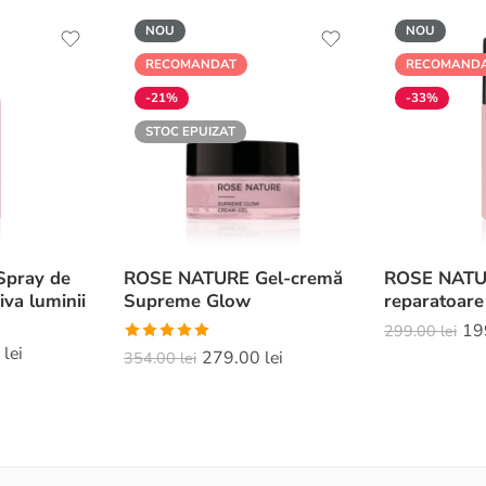
NOU
NOU
RECOMANDAT
RECOMAND
-21%
-33%
STOC EPUIZAT
pray de
ROSE NATURE Gel-cremă
ROSE NATUR
iva luminii
Supreme Glow
reparatoare
19
299.00
lei
Evaluat la
0
lei
279.00
lei
354.00
lei
5.00
din 5