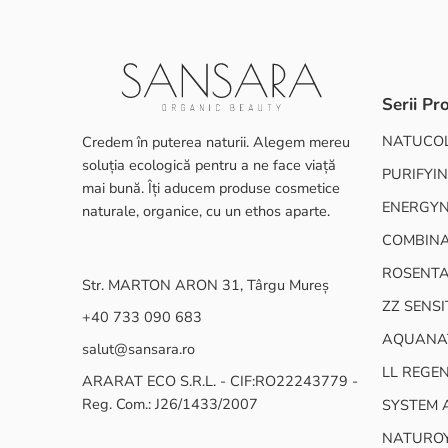
Serii Pr
NATUCO
Credem în puterea naturii. Alegem mereu
soluția ecologică pentru a ne face viață
PURIFYIN
mai bună. Îți aducem produse cosmetice
ENERGY
naturale, organice, cu un ethos aparte.
COMBINA
ROSENT
Str. MARTON ARON 31, Târgu Mureș
ZZ SENSI
+40 733 090 683
AQUANA
salut@sansara.ro
LL REGE
ARARAT ECO S.R.L. - CIF:RO22243779 -
Reg. Com.: J26/1433/2007
SYSTEM 
NATURO