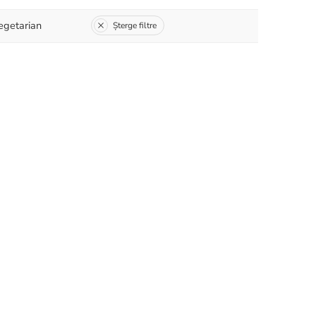
egetarian
Șterge filtre