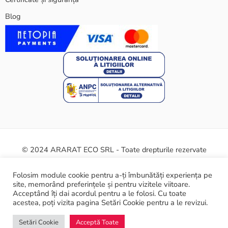
Blog
© 2024 ARARAT ECO SRL - Toate drepturile rezervate
Termeni și condiții
Politica cookie
Certificate și siguranță
Folosim module cookie pentru a-ți îmbunătăți experiența pe
site, memorând preferințele și pentru vizitele viitoare.
ANPC
Acceptând îți dai acordul pentru a le folosi. Cu toate
acestea, poți vizita pagina Setări Cookie pentru a le revizui.
Setări Cookie
Acceptă Toate