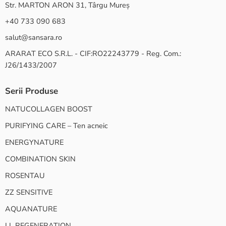
Str. MARTON ARON 31, Târgu Mureș
+40 733 090 683
salut@sansara.ro
ARARAT ECO S.R.L. - CIF:RO22243779 - Reg. Com.:
J26/1433/2007
Serii Produse
NATUCOLLAGEN BOOST
PURIFYING CARE – Ten acneic
ENERGYNATURE
COMBINATION SKIN
ROSENTAU
ZZ SENSITIVE
AQUANATURE
LL REGENERATION