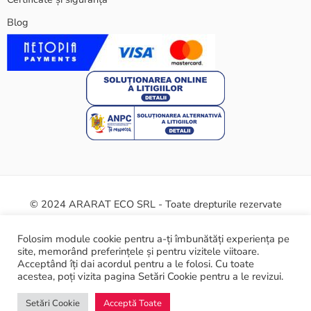
Blog
© 2024 ARARAT ECO SRL - Toate drepturile rezervate
Termeni și condiții
Politica cookie
Certificate și siguranță
Folosim module cookie pentru a-ți îmbunătăți experiența pe
site, memorând preferințele și pentru vizitele viitoare.
ANPC
Acceptând îți dai acordul pentru a le folosi. Cu toate
acestea, poți vizita pagina Setări Cookie pentru a le revizui.
Setări Cookie
Acceptă Toate