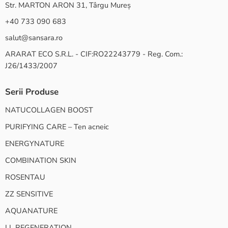
Str. MARTON ARON 31, Târgu Mureș
+40 733 090 683
salut@sansara.ro
ARARAT ECO S.R.L. - CIF:RO22243779 - Reg. Com.:
J26/1433/2007
Serii Produse
NATUCOLLAGEN BOOST
PURIFYING CARE – Ten acneic
ENERGYNATURE
COMBINATION SKIN
ROSENTAU
ZZ SENSITIVE
AQUANATURE
LL REGENERATION