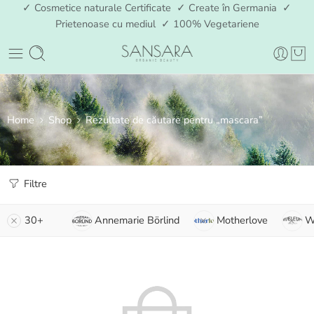
✓ Cosmetice naturale Certificate ✓ Create în Germania ✓
Prietenoase cu mediul ✓ 100% Vegetariene
Home
Shop
Rezultate de căutare pentru „mascara”
Filtre
30+
Annemarie Börlind
Motherlove
W