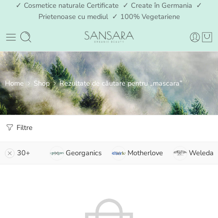
✓ Cosmetice naturale Certificate ✓ Create în Germania ✓
Prietenoase cu mediul ✓ 100% Vegetariene
Home
Shop
Rezultate de căutare pentru „mascara”
Filtre
30+
Georganics
Motherlove
Weleda