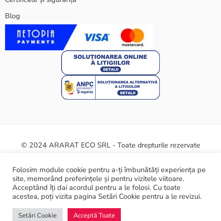
Blog
© 2024 ARARAT ECO SRL - Toate drepturile rezervate
Termeni și condiții
Politica cookie
Certificate și siguranță
Folosim module cookie pentru a-ți îmbunătăți experiența pe
site, memorând preferințele și pentru vizitele viitoare.
ANPC
Acceptând îți dai acordul pentru a le folosi. Cu toate
acestea, poți vizita pagina Setări Cookie pentru a le revizui.
Setări Cookie
Acceptă Toate