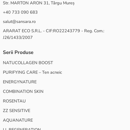
Str. MARTON ARON 31, Târgu Mureș
+40 733 090 683
salut@sansara.ro
ARARAT ECO S.R.L. - CIF:RO22243779 - Reg. Com.:
J26/1433/2007
Serii Produse
NATUCOLLAGEN BOOST
PURIFYING CARE – Ten acneic
ENERGYNATURE
COMBINATION SKIN
ROSENTAU
ZZ SENSITIVE
AQUANATURE
LL REGENERATION