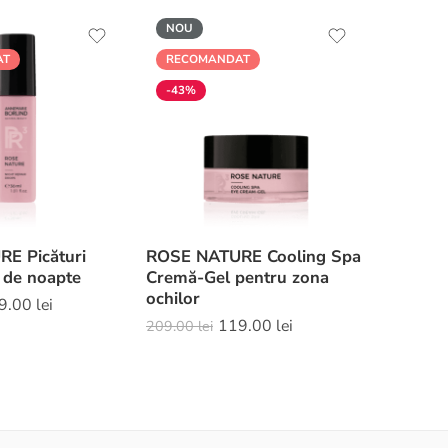
NOU
AT
RECOMANDAT
-43%
E Picături
ROSE NATURE Cooling Spa
 de noapte
Cremă-Gel pentru zona
ochilor
9.00
lei
119.00
lei
209.00
lei