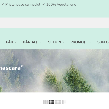
ia ✓ Prietenoase cu mediul ✓ 100% Vegetariene
PĂR
BĂRBAȚI
SETURI
PROMOȚII
SUN C
mascara”