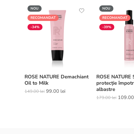
NOU
NOU
RECOMANDAT
RECOMANDAT
-34%
-39%
ROSE NATURE Demachiant
ROSE NATURE S
Oil to Milk
protecție împotr
albastre
99.00
lei
149.00
lei
109.0
179.00
lei