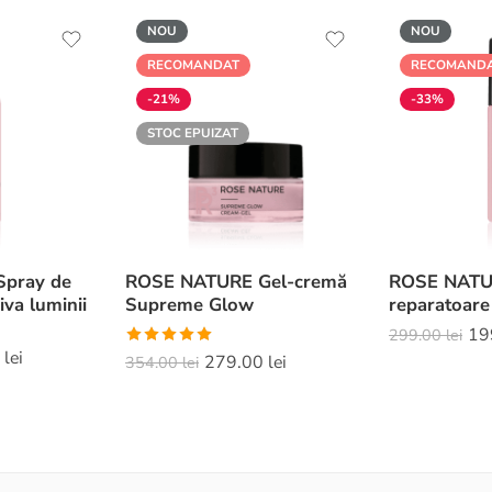
NOU
NOU
RECOMANDAT
RECOMAND
-21%
-33%
STOC EPUIZAT
pray de
ROSE NATURE Gel-cremă
ROSE NATUR
iva luminii
Supreme Glow
reparatoare
19
299.00
lei
Evaluat la
0
lei
279.00
lei
354.00
lei
5.00
din 5