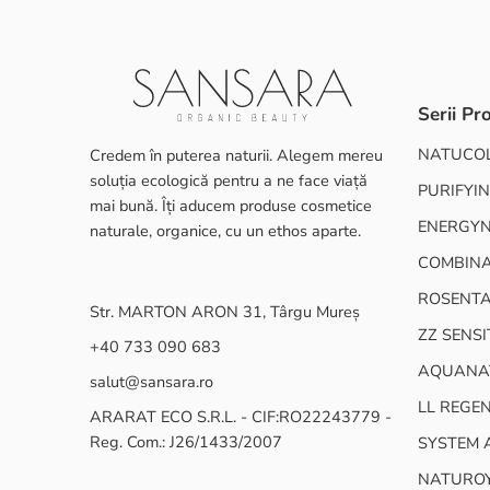
Serii Pr
NATUCO
Credem în puterea naturii. Alegem mereu
soluția ecologică pentru a ne face viață
PURIFYIN
mai bună. Îți aducem produse cosmetice
ENERGY
naturale, organice, cu un ethos aparte.
COMBINA
ROSENT
Str. MARTON ARON 31, Târgu Mureș
ZZ SENSI
+40 733 090 683
AQUANA
salut@sansara.ro
LL REGE
ARARAT ECO S.R.L. - CIF:RO22243779 -
Reg. Com.: J26/1433/2007
SYSTEM 
NATURO