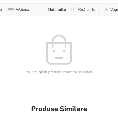
e
Weleda
Mai multe
Fără parfum
Vege
Nu am găsit produse conform selecției
Produse Similare