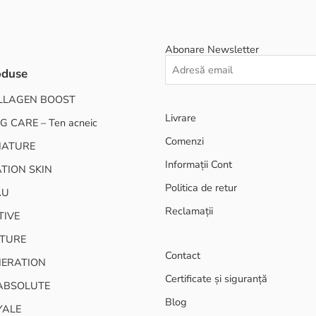
Abonare Newsletter
oduse
LLAGEN BOOST
Livrare
G CARE – Ten acneic
Comenzi
NATURE
Informații Cont
TION SKIN
Politica de retur
AU
Reclamații
TIVE
TURE
Contact
NERATION
Certificate și siguranță
ABSOLUTE
Blog
YALE