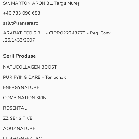
Str. MARTON ARON 31, Târgu Mureș
+40 733 090 683
salut@sansara.ro
ARARAT ECO S.R.L. - CIF:RO22243779 - Reg. Com.:
J26/1433/2007
Serii Produse
NATUCOLLAGEN BOOST
PURIFYING CARE – Ten acneic
ENERGYNATURE
COMBINATION SKIN
ROSENTAU
ZZ SENSITIVE
AQUANATURE
LL REGENERATION