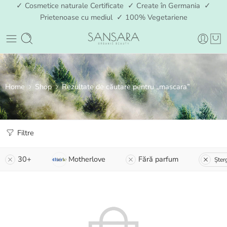
✓ Cosmetice naturale Certificate ✓ Create în Germania ✓
Prietenoase cu mediul ✓ 100% Vegetariene
Home
Shop
Rezultate de căutare pentru „mascara”
Filtre
30+
Motherlove
Fără parfum
Șterg