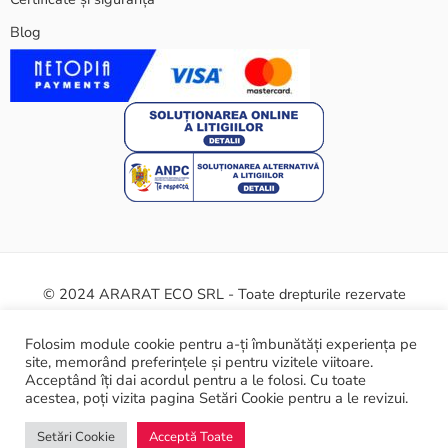
Blog
© 2024 ARARAT ECO SRL - Toate drepturile rezervate
Termeni și condiții
Politica cookie
Certificate și siguranță
Folosim module cookie pentru a-ți îmbunătăți experiența pe
site, memorând preferințele și pentru vizitele viitoare.
ANPC
Acceptând îți dai acordul pentru a le folosi. Cu toate
acestea, poți vizita pagina Setări Cookie pentru a le revizui.
Setări Cookie
Acceptă Toate