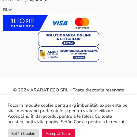
Blog
© 2024 ARARAT ECO SRL - Toate drepturile rezervate
Termeni și condiții
Politica cookie
Certificate și siguranță
Folosim module cookie pentru a-ți îmbunătăți experiența pe
site, memorând preferințele și pentru vizitele viitoare.
ANPC
Acceptând îți dai acordul pentru a le folosi. Cu toate
acestea, poți vizita pagina Setări Cookie pentru a le revizui.
Setări Cookie
Acceptă Toate