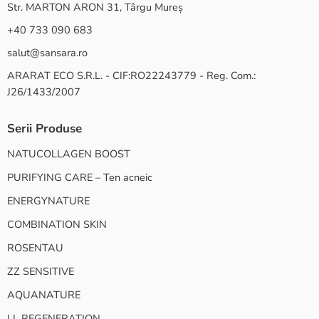
Str. MARTON ARON 31, Târgu Mureș
+40 733 090 683
salut@sansara.ro
ARARAT ECO S.R.L. - CIF:RO22243779 - Reg. Com.:
J26/1433/2007
Serii Produse
NATUCOLLAGEN BOOST
PURIFYING CARE – Ten acneic
ENERGYNATURE
COMBINATION SKIN
ROSENTAU
ZZ SENSITIVE
AQUANATURE
LL REGENERATION