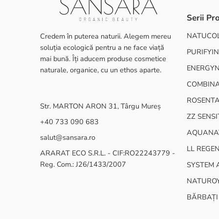
Serii Pr
NATUCO
Credem în puterea naturii. Alegem mereu
soluția ecologică pentru a ne face viață
PURIFYIN
mai bună. Îți aducem produse cosmetice
ENERGY
naturale, organice, cu un ethos aparte.
COMBINA
ROSENT
Str. MARTON ARON 31, Târgu Mureș
ZZ SENSI
+40 733 090 683
AQUANA
salut@sansara.ro
LL REGE
ARARAT ECO S.R.L. - CIF:RO22243779 -
Reg. Com.: J26/1433/2007
SYSTEM 
NATURO
BĂRBAȚI