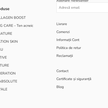
Abonare Newsletter
oduse
LLAGEN BOOST
Livrare
G CARE – Ten acneic
Comenzi
NATURE
Informații Cont
TION SKIN
Politica de retur
AU
Reclamații
TIVE
TURE
Contact
NERATION
Certificate și siguranță
ABSOLUTE
Blog
YALE