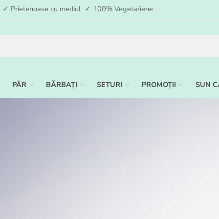
ia ✓ Prietenoase cu mediul ✓ 100% Vegetariene
PĂR
BĂRBAȚI
SETURI
PROMOȚII
SUN C