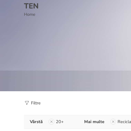
TEN
Home
Filtre
Vârstă
20+
Mai multe
Recicla