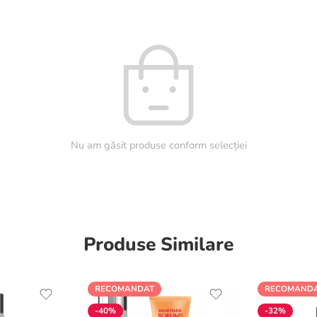
Nu am găsit produse conform selecției
Produse Similare
RECOMANDAT
RECOMAND
-40%
-32%