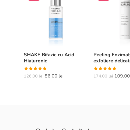
SHAKE Bifazic cu Acid
Peeling Enzimati
Hialuronic
exfoliere delicat
Evaluat la
Evaluat la
86.00
lei
109.0
126.00
lei
174.00
lei
4.82
din 5
5.00
din 5