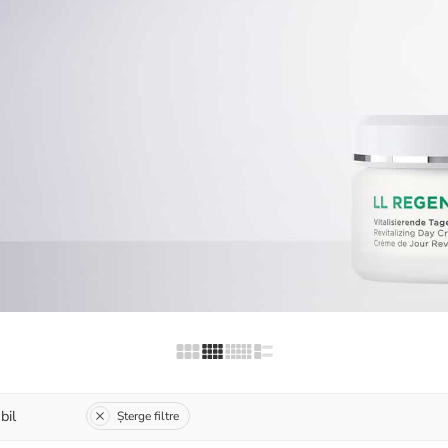
bil
Șterge filtre