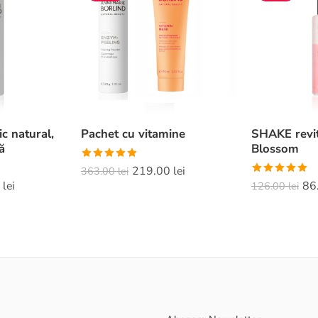
c natural,
Pachet cu vitamine
SHAKE revit
ă
Blossom
Evaluat la
219.00
lei
363.00
lei
5.00
din 5
Evaluat la
0
lei
86
126.00
lei
5.00
din 5