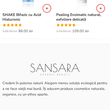
SHAKE Bifazic cu Acid
Peeling Enzimatic natural,
Hialuronic
exfoliere delicată
Evaluat la
Evaluat la
86.00
lei
109.00
lei
126.00
lei
174.00
lei
4.82
din 5
5.00
din 5
Credem în puterea naturii. Alegem mereu soluția ecologică pentru
a ne face viață mai bună. Îți aducem produse cosmetice naturale,
organice, cu un ethos aparte.