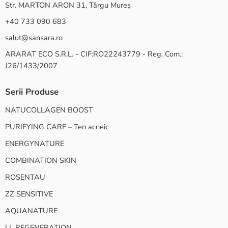
Str. MARTON ARON 31, Târgu Mureș
+40 733 090 683
salut@sansara.ro
ARARAT ECO S.R.L. - CIF:RO22243779 - Reg. Com.:
J26/1433/2007
Serii Produse
NATUCOLLAGEN BOOST
PURIFYING CARE – Ten acneic
ENERGYNATURE
COMBINATION SKIN
ROSENTAU
ZZ SENSITIVE
AQUANATURE
LL REGENERATION