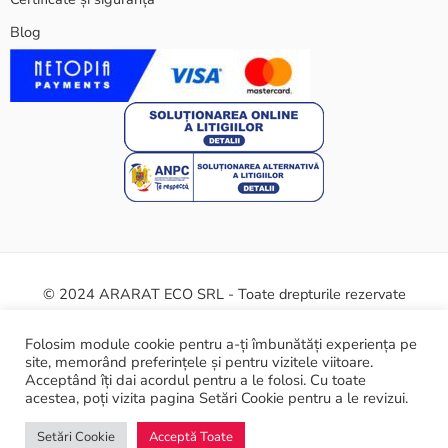
Blog
© 2024 ARARAT ECO SRL - Toate drepturile rezervate
Termeni și condiții
Politica cookie
Certificate și siguranță
Folosim module cookie pentru a-ți îmbunătăți experiența pe
site, memorând preferințele și pentru vizitele viitoare.
ANPC
Acceptând îți dai acordul pentru a le folosi. Cu toate
acestea, poți vizita pagina Setări Cookie pentru a le revizui.
Setări Cookie
Acceptă Toate