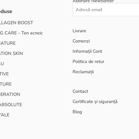
Abonare Newsletter
oduse
LLAGEN BOOST
Livrare
G CARE – Ten acneic
Comenzi
NATURE
Informații Cont
TION SKIN
Politica de retur
AU
Reclamații
TIVE
TURE
Contact
NERATION
Certificate și siguranță
ABSOLUTE
Blog
YALE