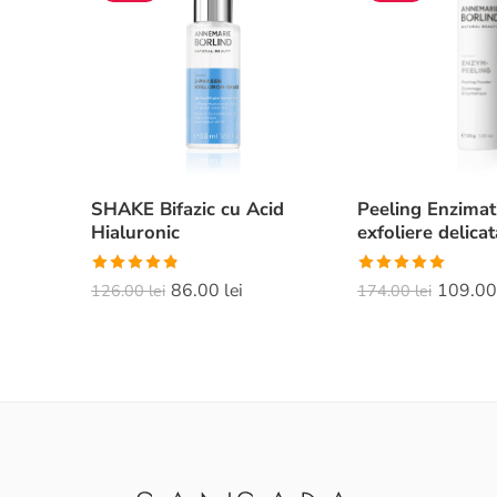
SHAKE Bifazic cu Acid
Peeling Enzimati
Hialuronic
exfoliere delicat
Evaluat la
Evaluat la
86.00
lei
109.0
126.00
lei
174.00
lei
4.82
din 5
5.00
din 5