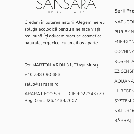
Serii Pr
NATUCO
Credem în puterea naturii. Alegem mereu
soluția ecologică pentru a ne face viață
PURIFYIN
mai bună. Îți aducem produse cosmetice
ENERGY
naturale, organice, cu un ethos aparte.
COMBINA
ROSENT
Str. MARTON ARON 31, Târgu Mureș
ZZ SENSI
+40 733 090 683
AQUANA
salut@sansara.ro
LL REGE
ARARAT ECO S.R.L. - CIF:RO22243779 -
Reg. Com.: J26/1433/2007
SYSTEM 
NATURO
BĂRBAȚI