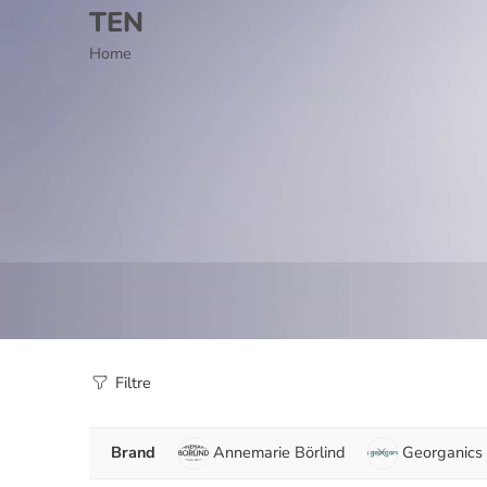
TEN
Home
Filtre
Brand
Annemarie Börlind
Georganics