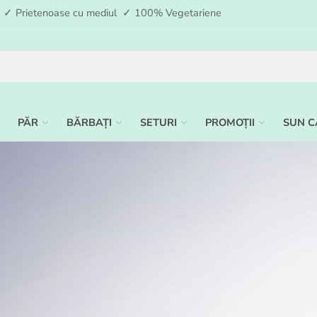
ia ✓ Prietenoase cu mediul ✓ 100% Vegetariene
PĂR
BĂRBAȚI
SETURI
PROMOȚII
SUN C