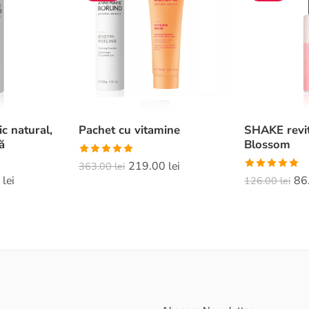
c natural,
Pachet cu vitamine
SHAKE revit
ă
Blossom
Evaluat la
219.00
lei
363.00
lei
5.00
din 5
Evaluat la
0
lei
86
126.00
lei
5.00
din 5