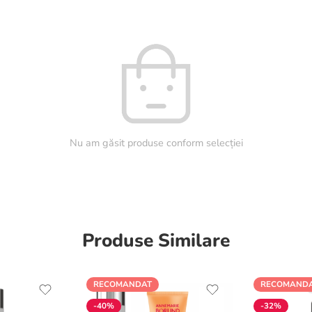
Nu am găsit produse conform selecției
Produse Similare
RECOMANDAT
RECOMAND
-40%
-32%