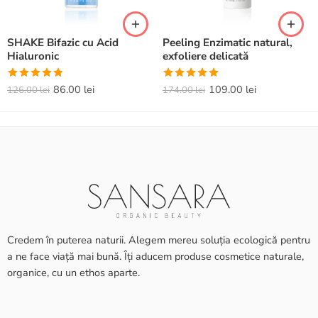
SHAKE Bifazic cu Acid
Peeling Enzimatic natural,
Hialuronic
exfoliere delicată
Evaluat la
Evaluat la
86.00
lei
109.00
lei
126.00
lei
174.00
lei
4.82
din 5
5.00
din 5
Credem în puterea naturii. Alegem mereu soluția ecologică pentru
a ne face viață mai bună. Îți aducem produse cosmetice naturale,
organice, cu un ethos aparte.