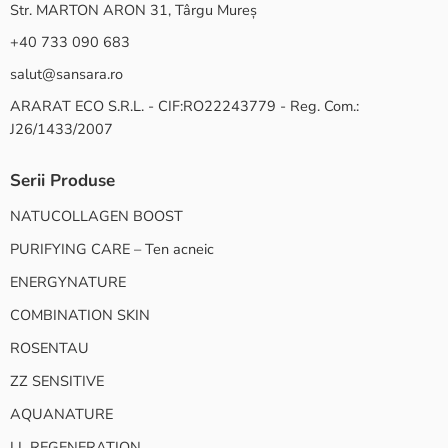
Str. MARTON ARON 31, Târgu Mureș
+40 733 090 683
salut@sansara.ro
ARARAT ECO S.R.L. - CIF:RO22243779 - Reg. Com.:
J26/1433/2007
Serii Produse
NATUCOLLAGEN BOOST
PURIFYING CARE – Ten acneic
ENERGYNATURE
COMBINATION SKIN
ROSENTAU
ZZ SENSITIVE
AQUANATURE
LL REGENERATION