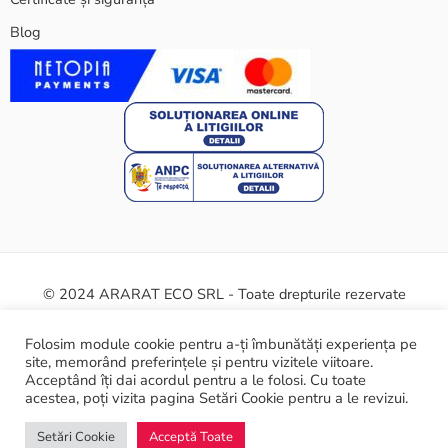
Blog
© 2024 ARARAT ECO SRL - Toate drepturile rezervate
Termeni și condiții
Politica cookie
Certificate și siguranță
Folosim module cookie pentru a-ți îmbunătăți experiența pe
site, memorând preferințele și pentru vizitele viitoare.
ANPC
Acceptând îți dai acordul pentru a le folosi. Cu toate
acestea, poți vizita pagina Setări Cookie pentru a le revizui.
Setări Cookie
Acceptă Toate