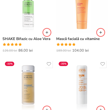
SHAKE Bifazic cu Aloe Vera
Mască facială cu vitamine
Evaluat la
Evaluat la
86.00
lei
104.00
lei
126.00
lei
189.00
lei
5.00
din 5
4.80
din 5
-33%
-35%