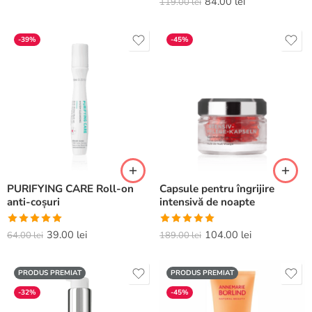
Evaluat la
84.00
lei
119.00
lei
5.00
din 5
-39%
-45%
PURIFYING CARE Roll-on
Capsule pentru îngrijire
anti-coșuri
intensivă de noapte
Evaluat la
Evaluat la
39.00
lei
104.00
lei
64.00
lei
189.00
lei
5.00
din 5
5.00
din 5
PRODUS PREMIAT
PRODUS PREMIAT
-32%
-45%