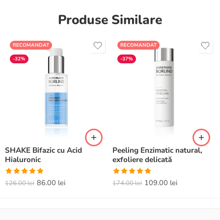
Produse Similare
RECOMANDAT
RECOMANDAT
-32%
-37%
SHAKE Bifazic cu Acid
Peeling Enzimatic natural,
Hialuronic
exfoliere delicată
Evaluat la
Evaluat la
86.00
lei
109.00
lei
126.00
lei
174.00
lei
4.82
din 5
5.00
din 5