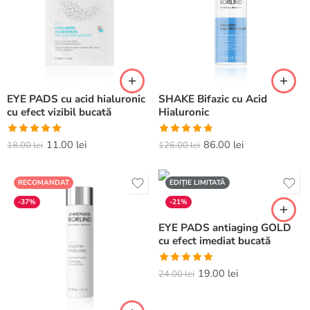
EYE PADS cu acid hialuronic
SHAKE Bifazic cu Acid
cu efect vizibil bucată
Hialuronic
Evaluat la
Evaluat la
11.00
lei
86.00
lei
18.00
lei
126.00
lei
5.00
din 5
4.82
din 5
RECOMANDAT
EDIȚIE LIMITATĂ
-37%
-21%
EYE PADS antiaging GOLD
cu efect imediat bucată
Evaluat la
19.00
lei
24.00
lei
5.00
din 5