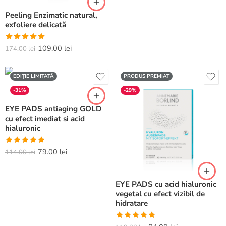
Peeling Enzimatic natural,
exfoliere delicată
Evaluat la
109.00
lei
174.00
lei
5.00
din 5
EDIȚIE LIMITATĂ
PRODUS PREMIAT
-31%
-29%
EYE PADS antiaging GOLD
cu efect imediat si acid
hialuronic
Evaluat la
79.00
lei
114.00
lei
5.00
din 5
EYE PADS cu acid hialuronic
vegetal cu efect vizibil de
hidratare