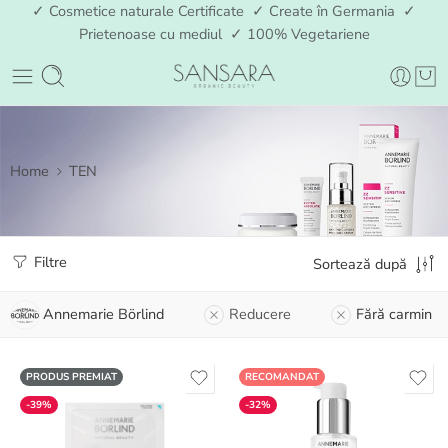
✓ Cosmetice naturale Certificate ✓ Create în Germania ✓
Prietenoase cu mediul ✓ 100% Vegetariene
Home
TEN
Filtre
Sortează după
Annemarie Börlind
Reducere
Fără carmin
PRODUS PREMIAT
RECOMANDAT
-39%
-32%