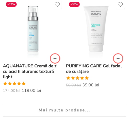
-32%
-30%
AQUANATURE Cremă de zi
PURIFYING CARE Gel facial
cu acid hialuronic textură
de curățare
light
Evaluat la
39.00
lei
56.00
lei
Evaluat la
119.00
lei
5.00
din 5
174.00
lei
5.00
din 5
Mai multe produse...