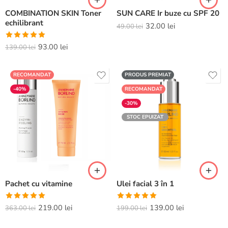
COMBINATION SKIN Toner
SUN CARE Ir buze cu SPF 20
echilibrant
32.00
lei
49.00
lei
Evaluat la
93.00
lei
139.00
lei
5.00
din 5
RECOMANDAT
PRODUS PREMIAT
-40%
RECOMANDAT
-30%
STOC EPUIZAT
Pachet cu vitamine
Ulei facial 3 în 1
Evaluat la
Evaluat la
219.00
lei
139.00
lei
363.00
lei
199.00
lei
5.00
din 5
5.00
din 5