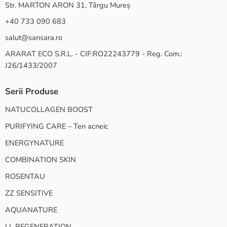
Str. MARTON ARON 31, Târgu Mureș
+40 733 090 683
salut@sansara.ro
ARARAT ECO S.R.L. - CIF:RO22243779 - Reg. Com.:
J26/1433/2007
Serii Produse
NATUCOLLAGEN BOOST
PURIFYING CARE – Ten acneic
ENERGYNATURE
COMBINATION SKIN
ROSENTAU
ZZ SENSITIVE
AQUANATURE
LL REGENERATION