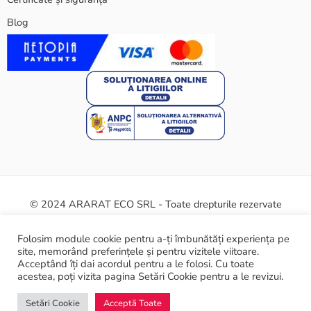
Blog
© 2024 ARARAT ECO SRL - Toate drepturile rezervate
Termeni și condiții
Politica cookie
Certificate și siguranță
Folosim module cookie pentru a-ți îmbunătăți experiența pe
site, memorând preferințele și pentru vizitele viitoare.
ANPC
Acceptând îți dai acordul pentru a le folosi. Cu toate
acestea, poți vizita pagina Setări Cookie pentru a le revizui.
Setări Cookie
Acceptă Toate