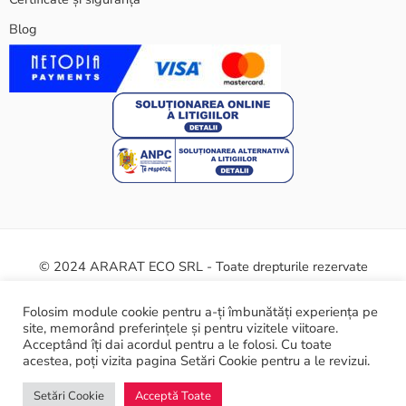
Blog
© 2024 ARARAT ECO SRL - Toate drepturile rezervate
Termeni și condiții
Politica cookie
Certificate și siguranță
Folosim module cookie pentru a-ți îmbunătăți experiența pe
site, memorând preferințele și pentru vizitele viitoare.
ANPC
Acceptând îți dai acordul pentru a le folosi. Cu toate
acestea, poți vizita pagina Setări Cookie pentru a le revizui.
Setări Cookie
Acceptă Toate