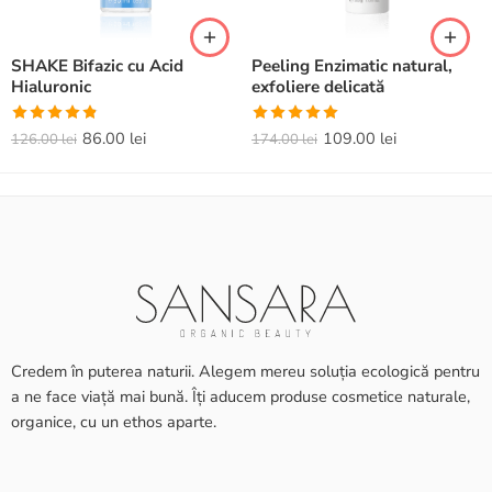
SHAKE Bifazic cu Acid
Peeling Enzimatic natural,
Hialuronic
exfoliere delicată
Evaluat la
Evaluat la
86.00
lei
109.00
lei
126.00
lei
174.00
lei
4.82
din 5
5.00
din 5
Credem în puterea naturii. Alegem mereu soluția ecologică pentru
a ne face viață mai bună. Îți aducem produse cosmetice naturale,
organice, cu un ethos aparte.