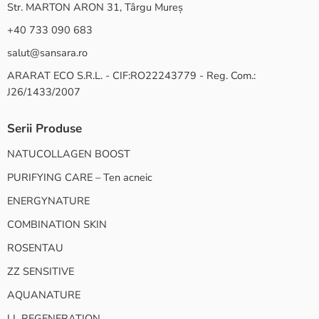
Str. MARTON ARON 31, Târgu Mureș
+40 733 090 683
salut@sansara.ro
ARARAT ECO S.R.L. - CIF:RO22243779 - Reg. Com.:
J26/1433/2007
Serii Produse
NATUCOLLAGEN BOOST
PURIFYING CARE – Ten acneic
ENERGYNATURE
COMBINATION SKIN
ROSENTAU
ZZ SENSITIVE
AQUANATURE
LL REGENERATION