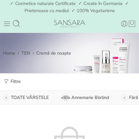
✓ Cosmetice naturale Certificate ✓ Create în Germania ✓
Prietenoase cu mediul ✓ 100% Vegetariene
Home
TEN
Cremă de noapte
Filtre
TOATE VÂRSTELE
Annemarie Börlind
Fără