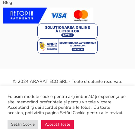
Blog
© 2024 ARARAT ECO SRL - Toate drepturile rezervate
Termeni și condiții
Politica cookie
Certificate și siguranță
Folosim module cookie pentru a-ți îmbunătăți experiența pe
site, memorând preferințele și pentru vizitele viitoare.
ANPC
Acceptând îți dai acordul pentru a le folosi. Cu toate
acestea, poți vizita pagina Setări Cookie pentru a le revizui.
Setări Cookie
Acceptă Toate
Home
Filtre
Categorii
Wishlist