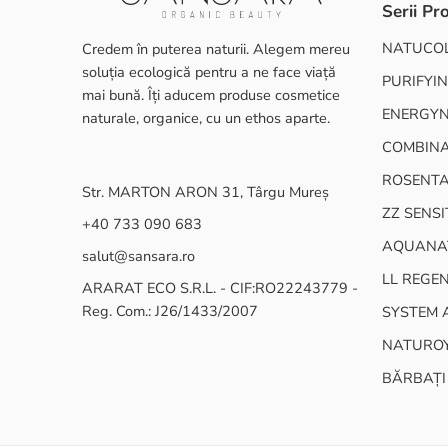
Serii Pr
NATUCO
Credem în puterea naturii. Alegem mereu
soluția ecologică pentru a ne face viață
PURIFYIN
mai bună. Îți aducem produse cosmetice
ENERGY
naturale, organice, cu un ethos aparte.
COMBINA
ROSENT
Str. MARTON ARON 31, Târgu Mureș
ZZ SENSI
+40 733 090 683
AQUANA
salut@sansara.ro
LL REGE
ARARAT ECO S.R.L. - CIF:RO22243779 -
Reg. Com.: J26/1433/2007
SYSTEM 
NATURO
BĂRBAȚI