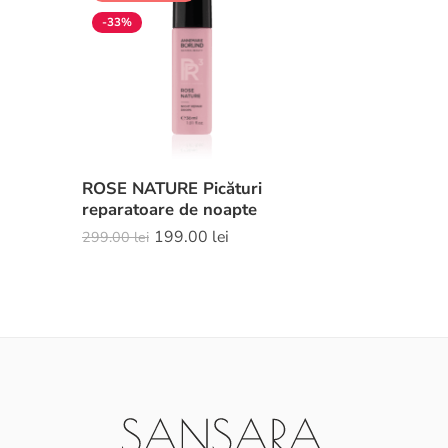
-33%
ROSE NATURE Picături
reparatoare de noapte
199.00
lei
299.00
lei