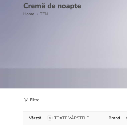
Cremă de noapte
Home
TEN
Filtre
Vârstă
TOATE VÂRSTELE
Brand