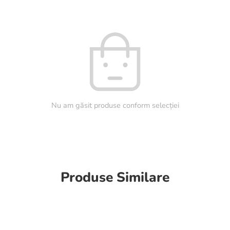
Nu am găsit produse conform selecției
Produse Similare