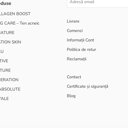
oduse
LLAGEN BOOST
Livrare
G CARE – Ten acneic
Comenzi
NATURE
Informații Cont
TION SKIN
Politica de retur
AU
Reclamații
TIVE
TURE
Contact
NERATION
Certificate și siguranță
ABSOLUTE
Blog
YALE