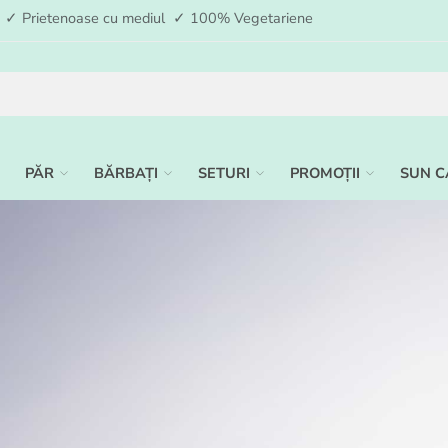
ia ✓ Prietenoase cu mediul ✓ 100% Vegetariene
PĂR
BĂRBAȚI
SETURI
PROMOȚII
SUN C