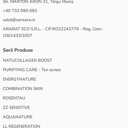
Str. MARTON ARON 31, Târgu Mureș
+40 733 090 683
salut@sansara.ro
ARARAT ECO S.R.L. - CIF:RO22243779 - Reg. Com.:
J26/1433/2007
Serii Produse
NATUCOLLAGEN BOOST
PURIFYING CARE – Ten acneic
ENERGYNATURE
COMBINATION SKIN
ROSENTAU
ZZ SENSITIVE
AQUANATURE
LL REGENERATION