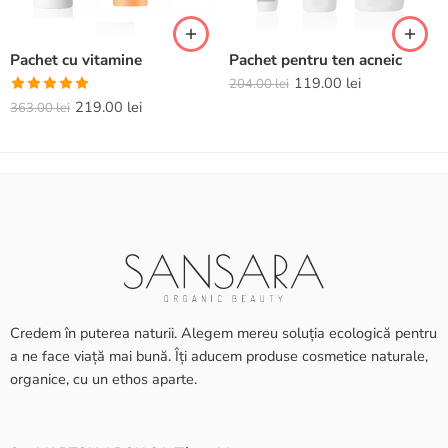
Pachet cu vitamine
Pachet pentru ten acneic
119.00
lei
204.00
lei
Evaluat la
219.00
lei
363.00
lei
5.00
din 5
Credem în puterea naturii. Alegem mereu soluția ecologică pentru
a ne face viață mai bună. Îți aducem produse cosmetice naturale,
organice, cu un ethos aparte.