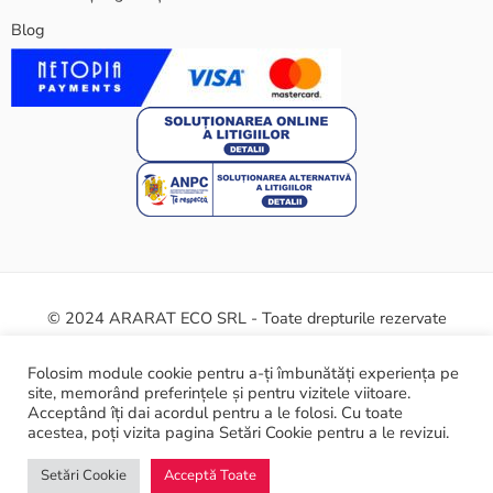
Blog
© 2024 ARARAT ECO SRL - Toate drepturile rezervate
Termeni și condiții
Politica cookie
Certificate și siguranță
Folosim module cookie pentru a-ți îmbunătăți experiența pe
site, memorând preferințele și pentru vizitele viitoare.
ANPC
Acceptând îți dai acordul pentru a le folosi. Cu toate
acestea, poți vizita pagina Setări Cookie pentru a le revizui.
Setări Cookie
Acceptă Toate