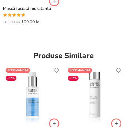
Mască facială hidratantă
Evaluat la
109.00
lei
189.00
lei
5.00
din 5
Produse Similare
RECOMANDAT
RECOMANDAT
-32%
-37%