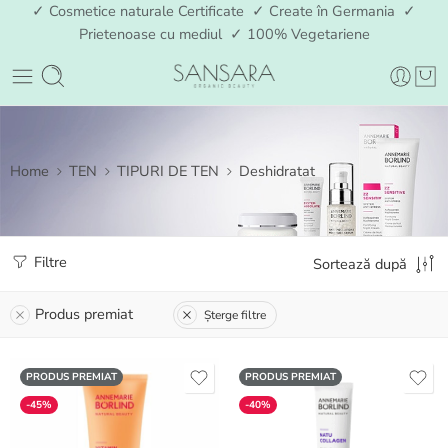
✓ Cosmetice naturale Certificate ✓ Create în Germania ✓
Prietenoase cu mediul ✓ 100% Vegetariene
Home
TEN
TIPURI DE TEN
Deshidratat
Filtre
Sortează după
Produs premiat
Șterge filtre
PRODUS PREMIAT
PRODUS PREMIAT
-45%
-40%