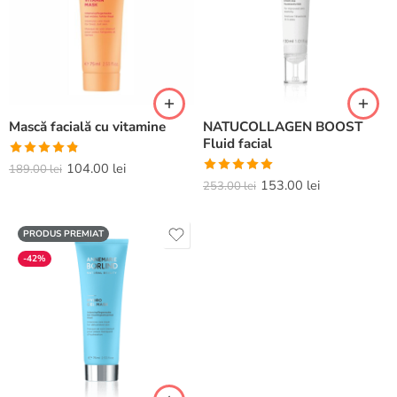
Mască facială cu vitamine
NATUCOLLAGEN BOOST
Fluid facial
Evaluat la
104.00
lei
189.00
lei
Evaluat la
153.00
lei
4.80
din 5
253.00
lei
5.00
din 5
PRODUS PREMIAT
-42%