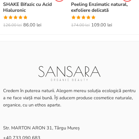
SHAKE Bifazic cu Acid
Peeling Enzimatic natural,
Hialuronic
exfoliere delicată
Evaluat la
Evaluat la
86.00
lei
109.00
lei
126.00
lei
174.00
lei
4.82
din 5
5.00
din 5
Credem în puterea naturii. Alegem mereu soluția ecologică pentru
a ne face viață mai bună. Îți aducem produse cosmetice naturale,
organice, cu un ethos aparte.
Str. MARTON ARON 31, Târgu Mureș
+40 733 090 683