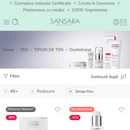
✓ Cosmetice naturale Certificate ✓ Create în Germania ✓
Prietenoase cu mediul ✓ 100% Vegetariene
Home
TEN
TIPURI DE TEN
Deshidratat
Filtre
Sortează după
40+
Reducere
Șterge filtre
PRODUS PREMIAT
RECOMANDAT
-39%
-32%