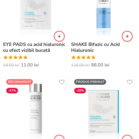
EYE PADS cu acid hialuronic
SHAKE Bifazic cu Acid
cu efect vizibil bucată
Hialuronic
Evaluat la
Evaluat la
11.00
lei
86.00
lei
18.00
lei
126.00
lei
5.00
din 5
4.82
din 5
RECOMANDAT
PRODUS PREMIAT
-37%
-29%