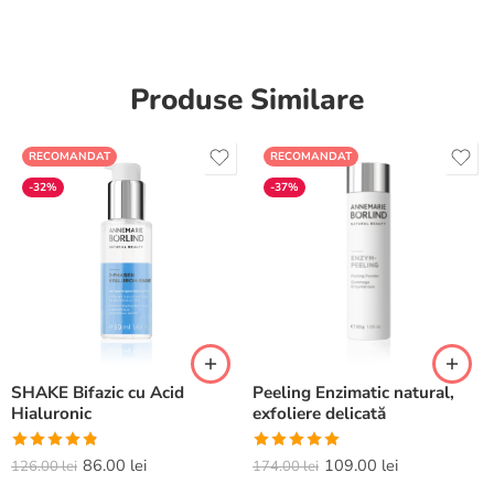
Produse Similare
RECOMANDAT
RECOMANDAT
-32%
-37%
SHAKE Bifazic cu Acid
Peeling Enzimatic natural,
Hialuronic
exfoliere delicată
Evaluat la
Evaluat la
86.00
lei
109.00
lei
126.00
lei
174.00
lei
4.82
din 5
5.00
din 5