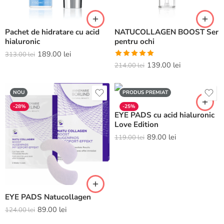
Pachet de hidratare cu acid
NATUCOLLAGEN BOOST Ser
hialuronic
pentru ochi
189.00
lei
313.00
lei
Evaluat la
139.00
lei
214.00
lei
5.00
din 5
NOU
PRODUS PREMIAT
-28%
-25%
EYE PADS cu acid hialuronic
Love Edition
89.00
lei
119.00
lei
EYE PADS Natucollagen
89.00
lei
124.00
lei