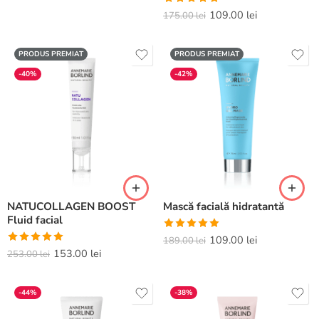
4.80
din 5
Evaluat la
109.00
lei
175.00
lei
5.00
din 5
PRODUS PREMIAT
PRODUS PREMIAT
-40%
-42%
NATUCOLLAGEN BOOST
Mască facială hidratantă
Fluid facial
Evaluat la
109.00
lei
189.00
lei
Evaluat la
153.00
lei
5.00
din 5
253.00
lei
5.00
din 5
-44%
-38%