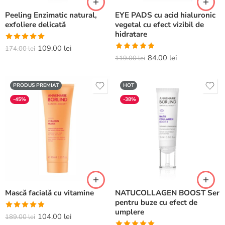
Peeling Enzimatic natural,
EYE PADS cu acid hialuronic
exfoliere delicată
vegetal cu efect vizibil de
hidratare
Evaluat la
109.00
lei
174.00
lei
Evaluat la
84.00
lei
5.00
din 5
119.00
lei
5.00
din 5
PRODUS PREMIAT
HOT
-45%
-38%
Mască facială cu vitamine
NATUCOLLAGEN BOOST Ser
pentru buze cu efect de
umplere
Evaluat la
104.00
lei
189.00
lei