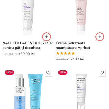
NATUCOLLAGEN BOOST Ser
Cremă hidratantă
pentru gât și decolteu
nuanțatoare Apricot
139.00
lei
249.00
lei
Evaluat la
52.00
lei
84.00
lei
5.00
din 5
-40%
-35%