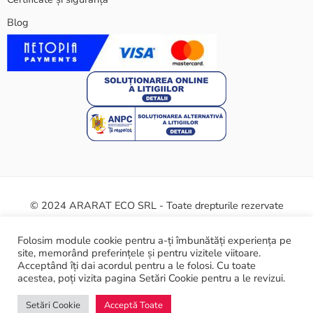
Blog
© 2024 ARARAT ECO SRL - Toate drepturile rezervate
Termeni și condiții
Politica cookie
Certificate și siguranță
Folosim module cookie pentru a-ți îmbunătăți experiența pe
site, memorând preferințele și pentru vizitele viitoare.
ANPC
Acceptând îți dai acordul pentru a le folosi. Cu toate
acestea, poți vizita pagina Setări Cookie pentru a le revizui.
Setări Cookie
Acceptă Toate