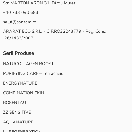
Str. MARTON ARON 31, Târgu Mureș
+40 733 090 683
salut@sansara.ro
ARARAT ECO S.R.L. - CIF:RO22243779 - Reg. Com.:
J26/1433/2007
Serii Produse
NATUCOLLAGEN BOOST
PURIFYING CARE – Ten acneic
ENERGYNATURE
COMBINATION SKIN
ROSENTAU
ZZ SENSITIVE
AQUANATURE
LL REGENERATION