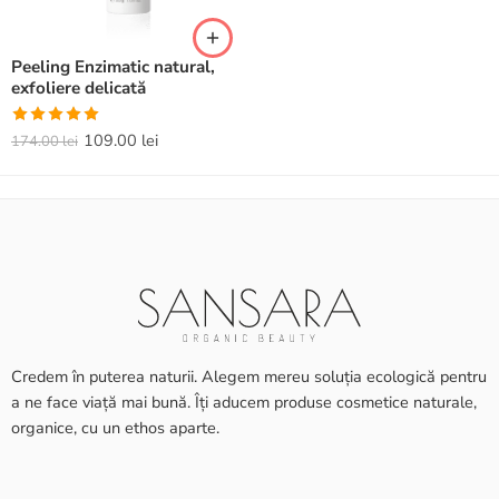
Peeling Enzimatic natural,
exfoliere delicată
Evaluat la
109.00
lei
174.00
lei
5.00
din 5
Credem în puterea naturii. Alegem mereu soluția ecologică pentru
a ne face viață mai bună. Îți aducem produse cosmetice naturale,
organice, cu un ethos aparte.