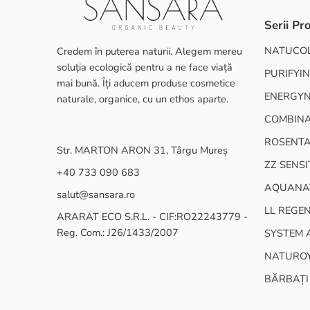
Serii Pr
NATUCO
Credem în puterea naturii. Alegem mereu
soluția ecologică pentru a ne face viață
PURIFYIN
mai bună. Îți aducem produse cosmetice
ENERGY
naturale, organice, cu un ethos aparte.
COMBINA
ROSENT
Str. MARTON ARON 31, Târgu Mureș
ZZ SENSI
+40 733 090 683
AQUANA
salut@sansara.ro
LL REGE
ARARAT ECO S.R.L. - CIF:RO22243779 -
Reg. Com.: J26/1433/2007
SYSTEM 
NATURO
BĂRBAȚI