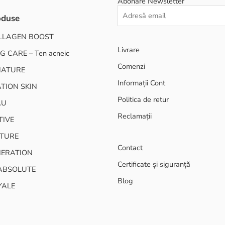
Abonare Newsletter
oduse
LLAGEN BOOST
Livrare
G CARE – Ten acneic
Comenzi
NATURE
Informații Cont
TION SKIN
Politica de retur
AU
Reclamații
TIVE
TURE
Contact
NERATION
Certificate și siguranță
ABSOLUTE
Blog
YALE