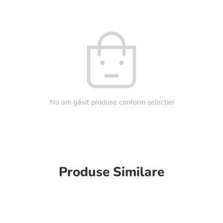
Nu am găsit produse conform selecției
Produse Similare