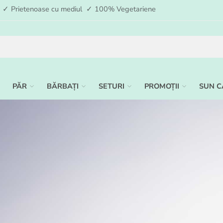
ia ✓ Prietenoase cu mediul ✓ 100% Vegetariene
PĂR
BĂRBAȚI
SETURI
PROMOȚII
SUN C