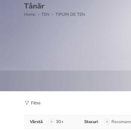
Tânăr
Home
TEN
TIPURI DE TEN
Filtre
Vârstă
30+
Stocuri
Recomand