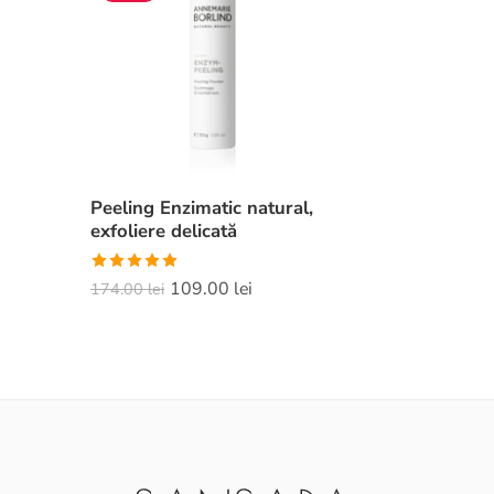
Peeling Enzimatic natural,
exfoliere delicată
Evaluat la
109.00
lei
174.00
lei
5.00
din 5