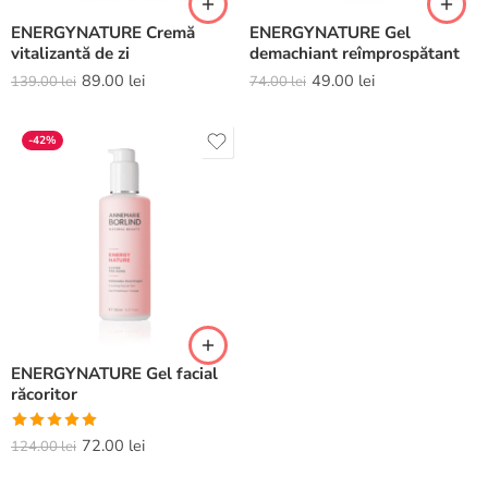
ENERGYNATURE Cremă
ENERGYNATURE Gel
vitalizantă de zi
demachiant reîmprospătant
89.00
lei
49.00
lei
139.00
lei
74.00
lei
-42%
ENERGYNATURE Gel facial
răcoritor
Evaluat la
72.00
lei
124.00
lei
5.00
din 5