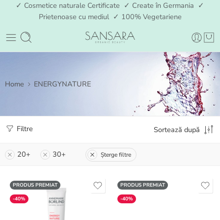
✓ Cosmetice naturale Certificate ✓ Create în Germania ✓
Prietenoase cu mediul ✓ 100% Vegetariene
Home
ENERGYNATURE
Filtre
Sortează după
20+
30+
Șterge filtre
PRODUS PREMIAT
PRODUS PREMIAT
-40%
-40%