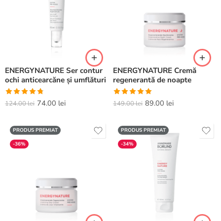
ENERGYNATURE Ser contur
ENERGYNATURE Cremă
ochi anticearcăne și umflături
regenerantă de noapte
Evaluat la
Evaluat la
74.00
lei
89.00
lei
124.00
lei
149.00
lei
4.75
din 5
5.00
din 5
PRODUS PREMIAT
PRODUS PREMIAT
-36%
-34%