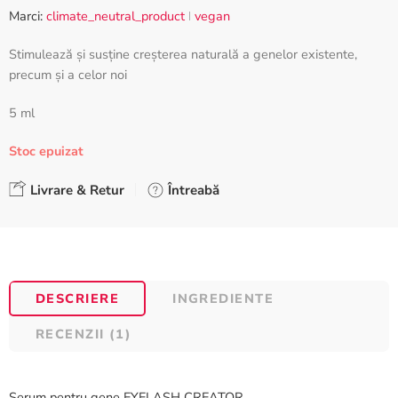
pe baza
Marci:
climate_neutral_product
vegan
unei singure
evaluări
Stimulează și susține creșterea naturală a genelor existente,
precum și a celor noi
5 ml
Stoc epuizat
Livrare & Retur
Întreabă
DESCRIERE
INGREDIENTE
RECENZII (1)
Serum pentru gene EYELASH CREATOR