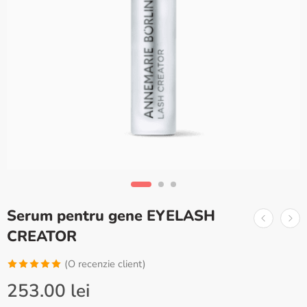
Serum pentru gene EYELASH
CREATOR
(O recenzie client)
Evaluat la
253.00
lei
5.00
din 5