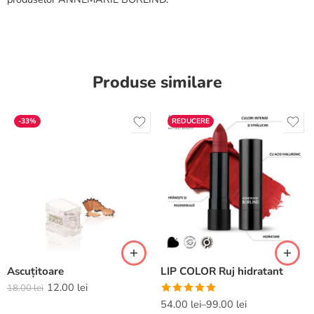
Produse similare
-33%
REDUCERE
Ascuțitoare
LIP COLOR Ruj hidratant
12.00
lei
18.00
lei
Evaluat la
54.00
lei
–
99.00
lei
5.00
din 5