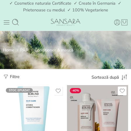
✓ Cosmetice naturale Certificate ✓ Create în Germania ✓
Prietenoase cu mediul ✓ 100% Vegetariene
Home
PĂR
Conditioner & mască
Filtre
Sortează după
STOC EPUIZAT
-40%