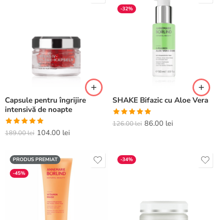
-32%
Capsule pentru îngrijire
SHAKE Bifazic cu Aloe Vera
intensivă de noapte
Evaluat la
86.00
lei
126.00
lei
Evaluat la
104.00
lei
5.00
din 5
189.00
lei
5.00
din 5
PRODUS PREMIAT
-34%
-45%