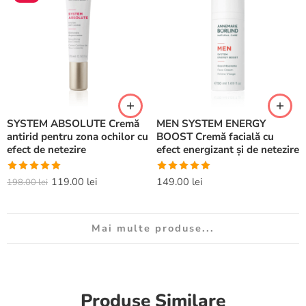
SYSTEM ABSOLUTE Cremă
MEN SYSTEM ENERGY
antirid pentru zona ochilor cu
BOOST Cremă facială cu
efect de netezire
efect energizant și de netezire
Evaluat la
Evaluat la
119.00
lei
149.00
lei
198.00
lei
5.00
din 5
5.00
din 5
Mai multe produse...
Produse Similare