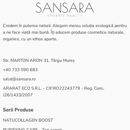
Credem în puterea naturii. Alegem mereu soluția ecologică pentru
a ne face viață mai bună. Îți aducem produse cosmetice naturale,
organice, cu un ethos aparte.
Str. MARTON ARON 31, Târgu Mureș
+40 733 090 683
salut@sansara.ro
ARARAT ECO S.R.L. - CIF:RO22243779 - Reg. Com.:
J26/1433/2007
Serii Produse
NATUCOLLAGEN BOOST
PURIFYING CARE – Ten acneic