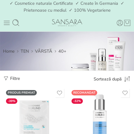
✓ Cosmetice naturale Certificate ✓ Create în Germania ✓
Prietenoase cu mediul ✓ 100% Vegetariene
Home
TEN
VÂRSTĂ
40+
Filtre
Sortează după
PRODUS PREMIAT
RECOMANDAT
-39%
-32%