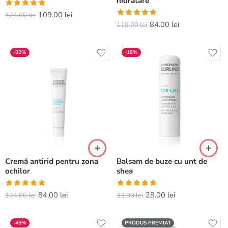
hidratare
Evaluat la
109.00
lei
174.00
lei
Evaluat la
84.00
lei
5.00
din 5
119.00
lei
5.00
din 5
-32%
-15%
Cremă antirid pentru zona
Balsam de buze cu unt de
ochilor
shea
Evaluat la
Evaluat la
84.00
lei
28.00
lei
124.00
lei
33.00
lei
5.00
din 5
5.00
din 5
-45%
PRODUS PREMIAT