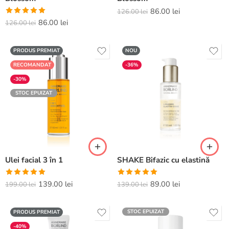
86.00
lei
126.00
lei
Evaluat la
86.00
lei
126.00
lei
5.00
din 5
PRODUS PREMIAT
NOU
RECOMANDAT
-36%
-30%
STOC EPUIZAT
Ulei facial 3 în 1
SHAKE Bifazic cu elastină
Evaluat la
Evaluat la
139.00
lei
89.00
lei
199.00
lei
139.00
lei
5.00
din 5
5.00
din 5
STOC EPUIZAT
PRODUS PREMIAT
-40%