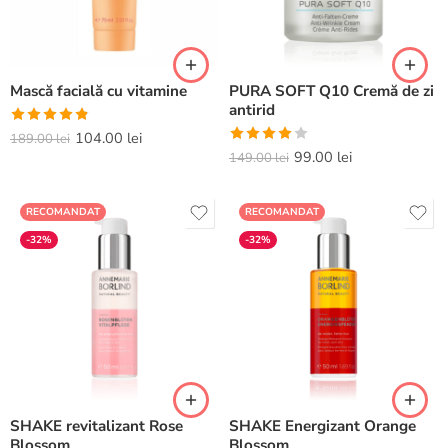
Mască facială cu vitamine
PURA SOFT Q10 Cremă de zi
antirid
Evaluat la
104.00
lei
189.00
lei
Evaluat la
99.00
lei
4.80
din 5
149.00
lei
4.00
din
5
RECOMANDAT
RECOMANDAT
-32%
-32%
SHAKE revitalizant Rose
SHAKE Energizant Orange
Blossom
Blossom