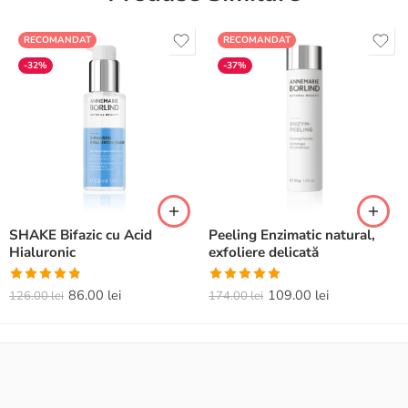
RECOMANDAT
RECOMANDAT
-32%
-37%
SHAKE Bifazic cu Acid
Peeling Enzimatic natural,
Hialuronic
exfoliere delicată
Evaluat la
Evaluat la
86.00
lei
109.00
lei
126.00
lei
174.00
lei
4.82
din 5
5.00
din 5