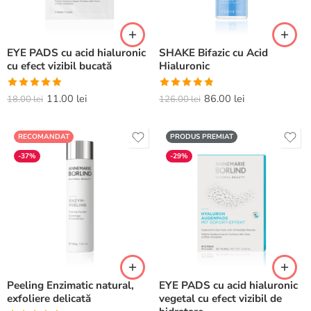
EYE PADS cu acid hialuronic
SHAKE Bifazic cu Acid
cu efect vizibil bucată
Hialuronic
Evaluat la
Evaluat la
11.00
lei
86.00
lei
18.00
lei
126.00
lei
5.00
din 5
4.82
din 5
RECOMANDAT
PRODUS PREMIAT
-37%
-29%
Peeling Enzimatic natural,
EYE PADS cu acid hialuronic
exfoliere delicată
vegetal cu efect vizibil de