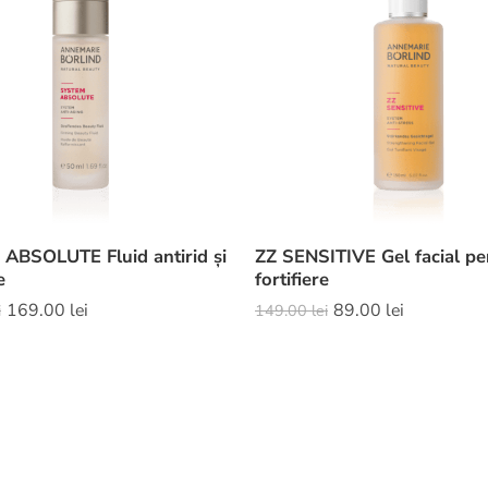
ABSOLUTE Fluid antirid și
ZZ SENSITIVE Gel facial pe
e
fortifiere
169.00
lei
89.00
lei
i
149.00
lei