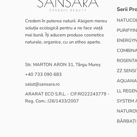
Serii Pr
NATUCO
Credem în puterea naturii. Alegem mereu
soluția ecologică pentru a ne face viață
PURIFYIN
mai bună. Îți aducem produse cosmetice
ENERGY
naturale, organice, cu un ethos aparte.
COMBINA
ROSENT
Str. MARTON ARON 31, Târgu Mureș
ZZ SENSI
+40 733 090 683
AQUANA
salut@sansara.ro
LL REGE
ARARAT ECO S.R.L. - CIF:RO22243779 -
Reg. Com.: J26/1433/2007
SYSTEM 
NATURO
BĂRBAȚI