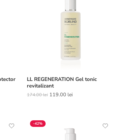
tector
LL REGENERATION Gel tonic
revitalizant
119.00
lei
174.00
lei
-42%