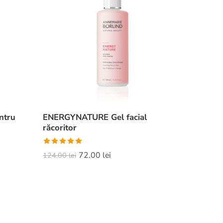
ntru
ENERGYNATURE Gel facial
răcoritor
Evaluat la
72.00
lei
124.00
lei
5.00
din 5