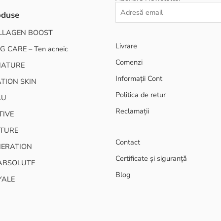
oduse
LLAGEN BOOST
Livrare
G CARE – Ten acneic
Comenzi
NATURE
Informații Cont
TION SKIN
Politica de retur
AU
Reclamații
TIVE
TURE
Contact
NERATION
Certificate și siguranță
ABSOLUTE
Blog
YALE