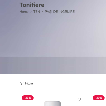
Tonifiere
Home
TEN
PAȘI DE ÎNGRIJIRE
Filtre
-33%
-30%