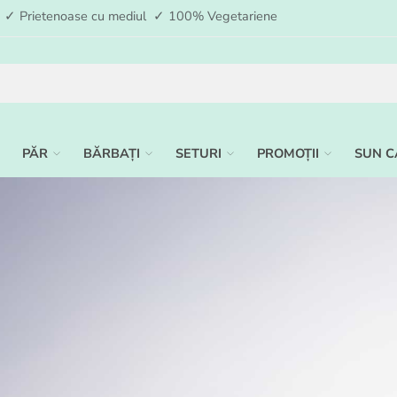
ia ✓ Prietenoase cu mediul ✓ 100% Vegetariene
PĂR
BĂRBAȚI
SETURI
PROMOȚII
SUN C