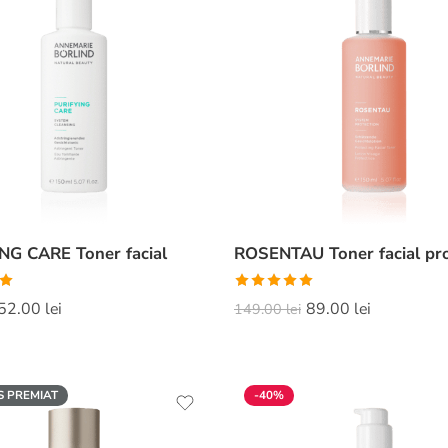
NG CARE Toner facial
ROSENTAU Toner facial pro
Evaluat la
52.00
lei
89.00
lei
149.00
lei
5
5.00
din 5
 PREMIAT
-40%