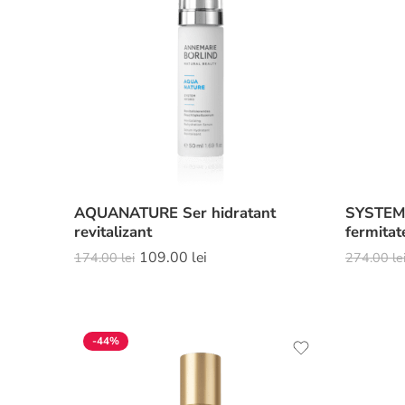
AQUANATURE Ser hidratant
SYSTEM 
revitalizant
fermitat
109.00
lei
174.00
lei
274.00
le
-44%