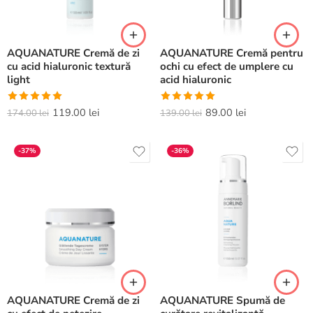
AQUANATURE Cremă de zi
AQUANATURE Cremă pentru
cu acid hialuronic textură
ochi cu efect de umplere cu
light
acid hialuronic
Evaluat la
Evaluat la
119.00
lei
89.00
lei
174.00
lei
139.00
lei
5.00
din 5
5.00
din 5
-37%
-36%
AQUANATURE Cremă de zi
AQUANATURE Spumă de