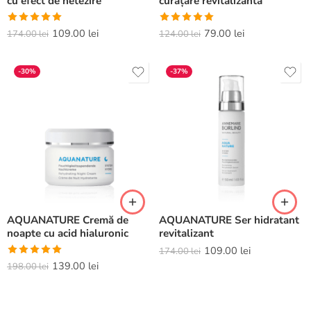
cu efect de netezire
curățare revitalizantă
Evaluat la
Evaluat la
109.00
lei
79.00
lei
174.00
lei
124.00
lei
5.00
din 5
5.00
din 5
-30%
-37%
AQUANATURE Cremă de
AQUANATURE Ser hidratant
noapte cu acid hialuronic
revitalizant
109.00
lei
174.00
lei
Evaluat la
139.00
lei
198.00
lei
5.00
din 5