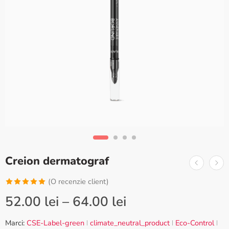
Creion dermatograf
(O recenzie client)
Evaluat la
52.00
lei
–
64.00
lei
5.00
din 5
pe baza
Marci:
CSE-Label-green
climate_neutral_product
Eco-Control