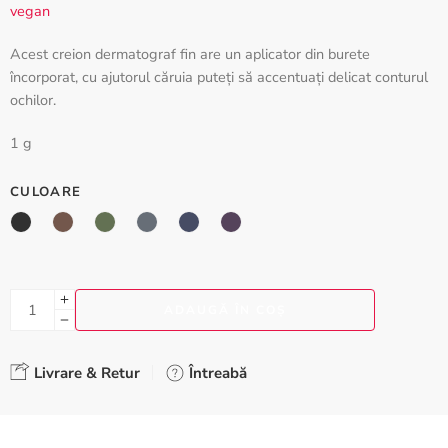
unei singure
vegan
evaluări
Acest creion dermatograf fin are un aplicator din burete
încorporat, cu ajutorul căruia puteți să accentuați delicat conturul
ochilor.
1 g
CULOARE
ADAUGĂ ÎN COȘ
Livrare & Retur
Întreabă