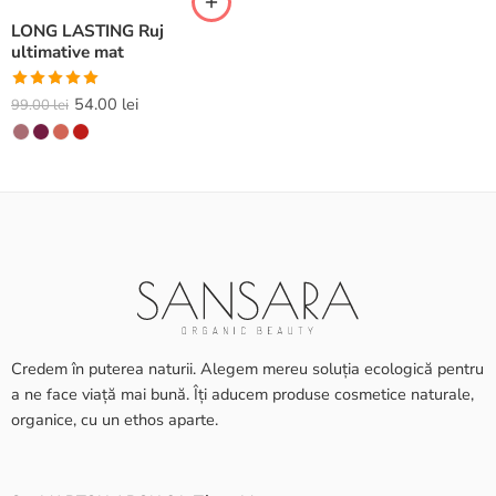
LONG LASTING Ruj
ultimative mat
Evaluat la
54.00
lei
99.00
lei
5.00
din 5
Credem în puterea naturii. Alegem mereu soluția ecologică pentru
a ne face viață mai bună. Îți aducem produse cosmetice naturale,
organice, cu un ethos aparte.