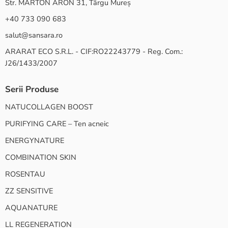
Str. MARTON ARON 31, Târgu Mureș
+40 733 090 683
salut@sansara.ro
ARARAT ECO S.R.L. - CIF:RO22243779 - Reg. Com.:
J26/1433/2007
Serii Produse
NATUCOLLAGEN BOOST
PURIFYING CARE – Ten acneic
ENERGYNATURE
COMBINATION SKIN
ROSENTAU
ZZ SENSITIVE
AQUANATURE
LL REGENERATION