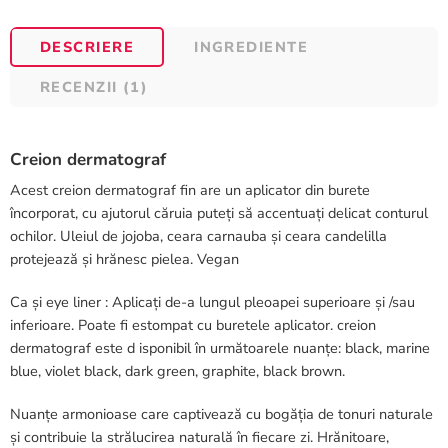
DESCRIERE
INGREDIENTE
RECENZII (1)
Creion dermatograf
Acest creion dermatograf fin are un aplicator din burete
încorporat, cu ajutorul căruia puteți să accentuați delicat conturul
ochilor. Uleiul de jojoba, ceara carnauba și ceara candelilla
protejează și hrănesc pielea. Vegan
Ca și eye liner : Aplicați de-a lungul pleoapei superioare și /sau
inferioare. Poate fi estompat cu buretele aplicator. creion
dermatograf este d isponibil în următoarele nuanțe: black, marine
blue, violet black, dark green, graphite, black brown.
Nuanțe armonioase care captivează cu bogăția de tonuri naturale
și contribuie la strălucirea naturală în fiecare zi. Hrănitoare,