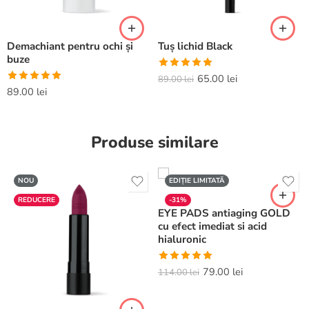
Demachiant pentru ochi și
Tuș lichid Black
buze
Evaluat la
65.00
lei
89.00
lei
5.00
din 5
Evaluat la
89.00
lei
5.00
din 5
Produse similare
NOU
EDIȚIE LIMITATĂ
REDUCERE
-31%
EYE PADS antiaging GOLD
cu efect imediat si acid
hialuronic
Evaluat la
79.00
lei
114.00
lei
5.00
din 5