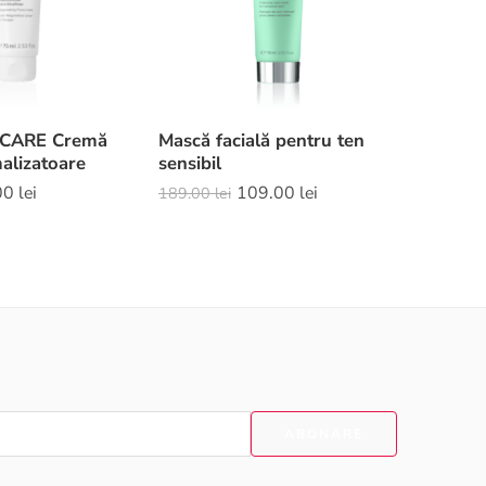
 CARE Cremă
Mască facială pentru ten
Cremă p
malizatoare
sensibil
Evaluat l
00
lei
109.00
lei
189.00
lei
149.00
le
5.00
din 