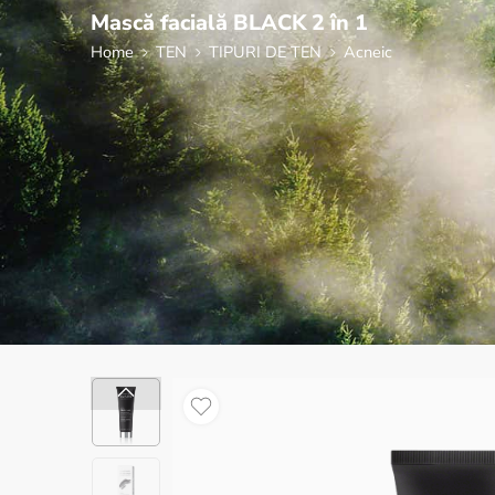
Mască facială BLACK 2 în 1
Home
TEN
TIPURI DE TEN
Acneic