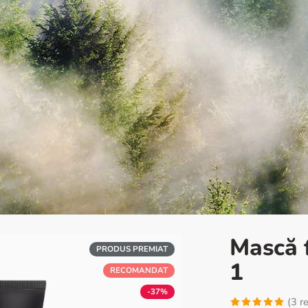
Mască 
PRODUS PREMIAT
1
RECOMANDAT
-37%
(
3
re