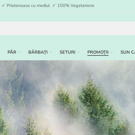
ia ✓ Prietenoase cu mediul ✓ 100% Vegetariene
PĂR
BĂRBAȚI
SETURI
PROMOȚII
SUN C