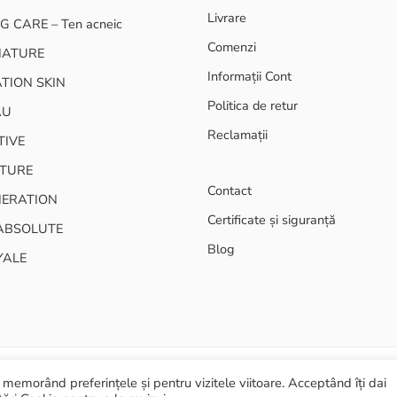
Livrare
G CARE – Ten acneic
Comenzi
NATURE
Informații Cont
TION SKIN
Politica de retur
AU
Reclamații
TIVE
TURE
Contact
NERATION
Certificate și siguranță
ABSOLUTE
Blog
YALE
memorând preferințele și pentru vizitele viitoare. Acceptând îți dai
Termeni și 