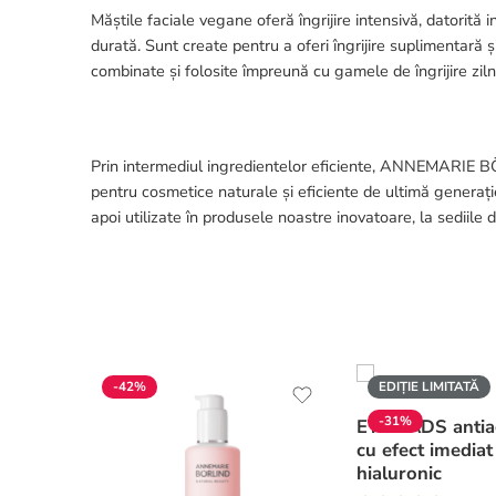
Măștile faciale vegane oferă îngrijire intensivă, datorită i
durată. Sunt create pentru a oferi îngrijire suplimentară ș
combinate și folosite împreună cu gamele de îngrijire zilnic
Prin intermediul ingredientelor eficiente, ANNEMARIE B
pentru cosmetice naturale și eficiente de ultimă generați
apoi utilizate în produsele noastre inovatoare, la sediile
-42%
EDIȚIE LIMITATĂ
-31%
EYE PADS anti
cu efect imediat 
hialuronic