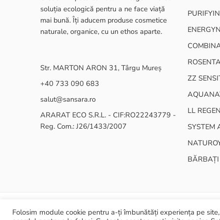
soluția ecologică pentru a ne face viață
PURIFYIN
mai bună. Îți aducem produse cosmetice
ENERGY
naturale, organice, cu un ethos aparte.
COMBINA
ROSENT
Str. MARTON ARON 31, Târgu Mureș
ZZ SENSI
+40 733 090 683
AQUANA
salut@sansara.ro
LL REGE
ARARAT ECO S.R.L. - CIF:RO22243779 -
Reg. Com.: J26/1433/2007
SYSTEM 
NATURO
BĂRBAȚI
Folosim module cookie pentru a-ți îmbunătăți experiența pe site, 
© 2024 ARARAT ECO SRL - Toate drepturile rezervate