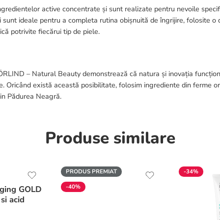
ngredientelor active concentrate și sunt realizate pentru nevoile specifi
i sunt ideale pentru a completa rutina obișnuită de îngrijire, folosite 
ă potrivite fiecărui tip de piele.
ÖRLIND – Natural Beauty demonstrează că natura și inovația funcțion
e. Oricând există această posibilitate, folosim ingrediente din ferme o
 din Pădurea Neagră.
Produse similare
PRODUS PREMIAT
-34%
-40%
aging GOLD
si acid