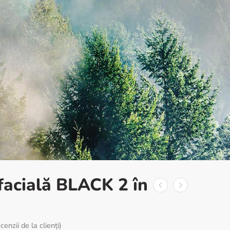
facială BLACK 2 în
cenzii de la clienți)