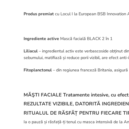
Produs premiat
cu Locul I la European BSB Innovation A
Ingrediente active
Mască facială BLACK 2 în 1
Liliacul
– ingredientul activ este verbascoside obținut di
sebumului, matifiază și reduce porii vizibil, are efect anti-
Fitoplanctonul
– din regiunea franceză Britania, asigură 
MĂŞTI FACIALE Tratamente intesive, cu efect
REZULTATE VIZIBILE, DATORITĂ INGREDI
RITUALUL DE RĂSFĂȚ PENTRU FIECARE TIP
Ia o pauză și răsfață-ți tenul cu masca intensivă de la A