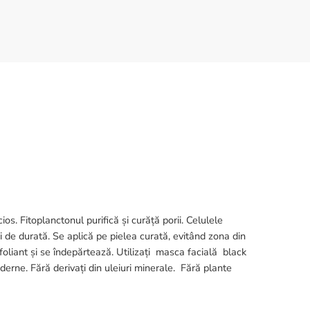
s. Fitoplanctonul purifică și curăță porii. Celulele
 și de durată. Se aplică pe pielea curată, evitând zona din
foliant și se îndepărtează. Utilizați masca facială black
derne. Fără derivați din uleiuri minerale. Fără plante