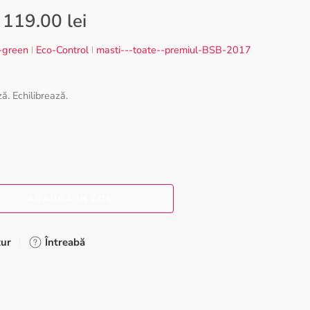
119.00
lei
-green
Eco-Control
masti---toate--premiul-BSB-2017
ză. Echilibrează.
ADAUGĂ ÎN COȘ
tur
Întreabă