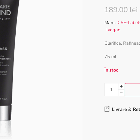
Evaluat la
3
189.00
lei
5.00
din 5
pe baza a
Marci:
CSE-Label
evaluări de
vegan
la clienți
Clarifică. Rafinea
75 ml
În stoc
Livrare & Re