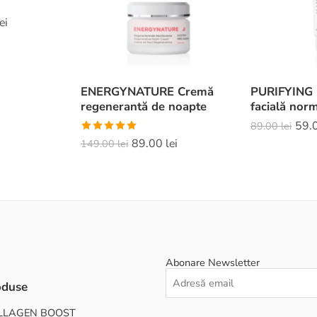
ei
ENERGYNATURE Cremă
PURIFYING
regenerantă de noapte
facială nor
59.
89.00
lei
Evaluat la
89.00
lei
149.00
lei
5.00
din 5
Abonare Newsletter
oduse
LLAGEN BOOST