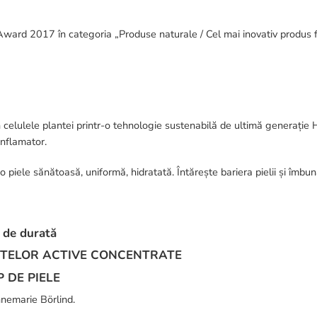
ward 2017 în categoria „Produse naturale / Cel mai inovativ produs fi
n celulele plantei printr-o tehnologie sustenabilă de ultimă generație 
inflamator.
o piele sănătoasă, uniformă, hidratată. Întărește bariera pielii și îmbu
 de durată
ENTELOR ACTIVE CONCENTRATE
 DE PIELE
nnemarie Börlind.