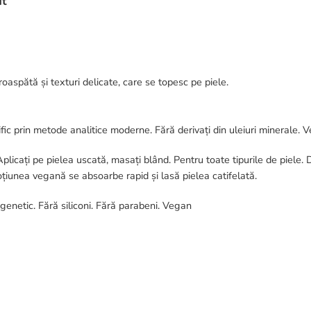
ut
I
oaspătă și texturi delicate, care se topesc pe piele.
țific prin metode analitice moderne. Fără derivați din uleiuri minerale. 
licați pe pielea uscată, masați blând. Pentru toate tipurile de piele.
oțiunea vegană se absoarbe rapid și lasă pielea catifelată.
 genetic. Fără siliconi. Fără parabeni. Vegan