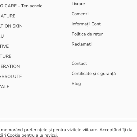
Livrare
G CARE – Ten acneic
Comenzi
NATURE
Informații Cont
TION SKIN
Politica de retur
AU
Reclamații
TIVE
TURE
Contact
NERATION
Certificate și siguranță
ABSOLUTE
Blog
YALE
memorând preferințele și pentru vizitele viitoare. Acceptând îți dai
Termeni și 
ări Cookie pentru a le revizui.