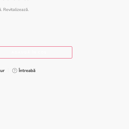
. Revitalizează.
ADAUGĂ ÎN COȘ
tur
Întreabă