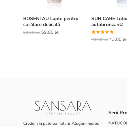
ROSENTAU Lapte pentru
SUN CARE Loți
curățare delicată
autobronzantă
59.00
lei
99.00
lei
Evaluat la
43.00
le
79.00
lei
5.00
din 5
Serii Pr
NATUCO
Credem în puterea naturii. Alegem mereu