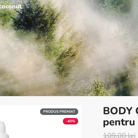
coconut
BODY 
PRODUS PREMIAT
pentru
-40%
109.00
lei