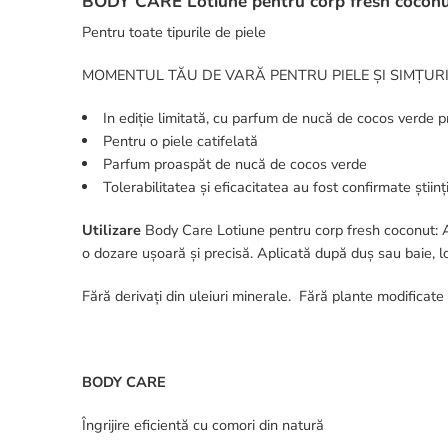
BODY CARE Lotiune pentru corp fresh cocon
Pentru toate tipurile de piele
MOMENTUL TĂU DE VARĂ PENTRU PIELE ȘI SIMȚUR
In ediție limitată, cu parfum de nucă de cocos verde pr
Pentru o piele catifelată
Parfum proaspăt de nucă de cocos verde
Tolerabilitatea și eficacitatea au fost confirmate știin
Utilizare
Body Care Lotiune pentru corp fresh coconut: Ap
o dozare ușoară și precisă. Aplicată după duș sau baie, l
Fără derivați din uleiuri minerale. Fără plante modificate
BODY CARE
Îngrijire eficientă cu comori din natură