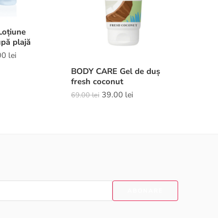
oțiune
BODY C
pă plajă
acid hia
00
lei
124.00
le
BODY CARE Gel de duș
fresh coconut
39.00
lei
69.00
lei