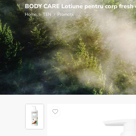
BODY CARE Lotiune pentru corp fresh 
Home
TEN
Promoții