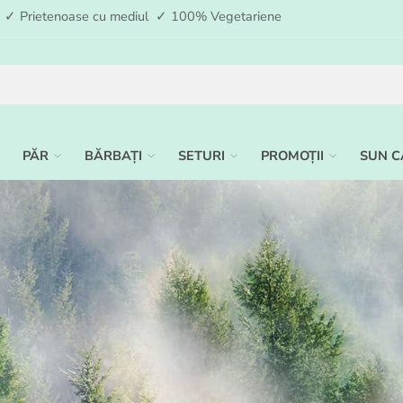
ia ✓ Prietenoase cu mediul ✓ 100% Vegetariene
PĂR
BĂRBAȚI
SETURI
PROMOȚII
SUN C