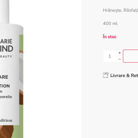
Hrănește. Răsfață
400 ml
În stoc
Livrare & Re