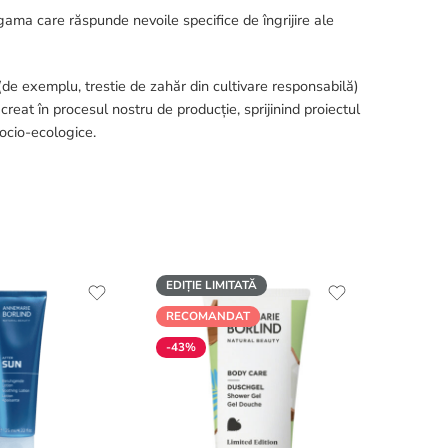
gama care răspunde nevoile specifice de îngrijire ale
 (de exemplu, trestie de zahăr din cultivare responsabilă)
reat în procesul nostru de producție, sprijinind proiectul
ocio-ecologice.
EDIȚIE LIMITATĂ
PRODU
RECOMANDAT
-36%
-43%