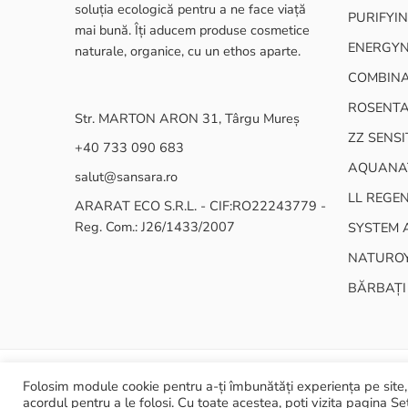
soluția ecologică pentru a ne face viață
PURIFYIN
mai bună. Îți aducem produse cosmetice
ENERGY
naturale, organice, cu un ethos aparte.
COMBINA
ROSENT
Str. MARTON ARON 31, Târgu Mureș
ZZ SENSI
+40 733 090 683
AQUANA
salut@sansara.ro
LL REGE
ARARAT ECO S.R.L. - CIF:RO22243779 -
Reg. Com.: J26/1433/2007
SYSTEM 
NATURO
BĂRBAȚI
Folosim module cookie pentru a-ți îmbunătăți experiența pe site, 
© 2024 ARARAT ECO SRL - Toate drepturile rezervate
acordul pentru a le folosi. Cu toate acestea, poți vizita pagina Set