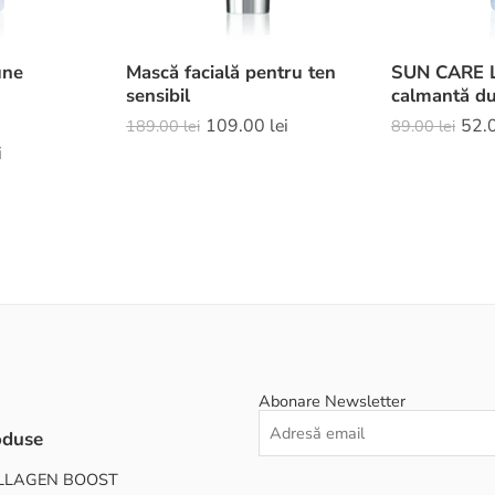
une
Mască facială pentru ten
SUN CARE L
sensibil
calmantă du
109.00
lei
52.
189.00
lei
89.00
lei
i
Abonare Newsletter
oduse
LLAGEN BOOST