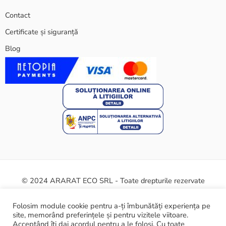
Contact
Certificate și siguranță
Blog
© 2024 ARARAT ECO SRL - Toate drepturile rezervate
Termeni și condiții
Politica cookie
Certificate și siguranță
Folosim module cookie pentru a-ți îmbunătăți experiența pe
site, memorând preferințele și pentru vizitele viitoare.
ANPC
Acceptând îți dai acordul pentru a le folosi. Cu toate