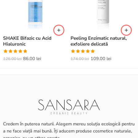
SHAKE Bifazic cu Acid
Peeling Enzimatic natural,
Hialuronic
exfoliere delicată
Evaluat la
Evaluat la
86.00
lei
109.00
lei
126.00
lei
174.00
lei
4.82
din 5
5.00
din 5
Credem în puterea naturii. Alegem mereu soluția ecologică pentru
a ne face viață mai bună. Îți aducem produse cosmetice naturale,