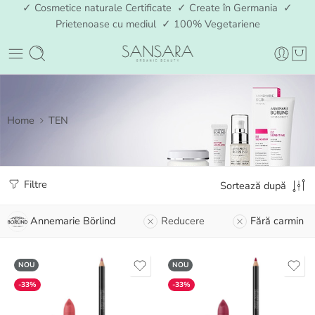
✓ Cosmetice naturale Certificate ✓ Create în Germania ✓
Prietenoase cu mediul ✓ 100% Vegetariene
Home
TEN
Filtre
Sortează după
Annemarie Börlind
Reducere
Fără carmin
NOU
NOU
-33%
-33%