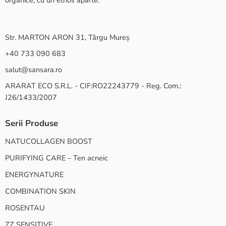
organice, cu un ethos aparte.
Str. MARTON ARON 31, Târgu Mureș
+40 733 090 683
salut@sansara.ro
ARARAT ECO S.R.L. - CIF:RO22243779 - Reg. Com.:
J26/1433/2007
Serii Produse
NATUCOLLAGEN BOOST
PURIFYING CARE – Ten acneic
ENERGYNATURE
COMBINATION SKIN
ROSENTAU
ZZ SENSITIVE