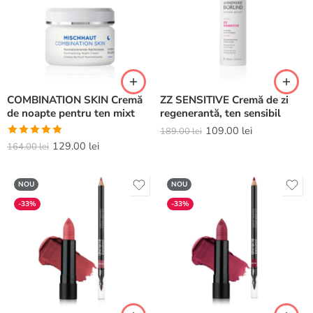
COMBINATION SKIN Cremă
ZZ SENSITIVE Cremă de zi
de noapte pentru ten mixt
regenerantă, ten sensibil
109.00
lei
189.00
lei
Evaluat la
129.00
lei
164.00
lei
5.00
din 5
NOU
NOU
-33%
-33%