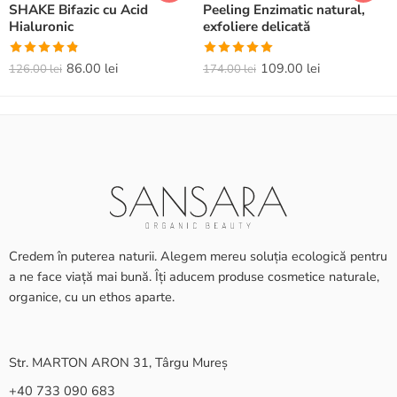
SHAKE Bifazic cu Acid
Peeling Enzimatic natural,
Hialuronic
exfoliere delicată
Evaluat la
Evaluat la
86.00
lei
109.00
lei
126.00
lei
174.00
lei
4.82
din 5
5.00
din 5
Credem în puterea naturii. Alegem mereu soluția ecologică pentru
a ne face viață mai bună. Îți aducem produse cosmetice naturale,
organice, cu un ethos aparte.
Str. MARTON ARON 31, Târgu Mureș
+40 733 090 683