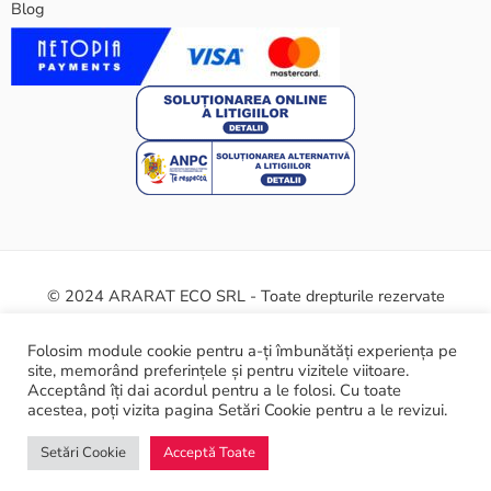
Blog
© 2024 ARARAT ECO SRL - Toate drepturile rezervate
Termeni și condiții
Politica cookie
Certificate și siguranță
Folosim module cookie pentru a-ți îmbunătăți experiența pe
site, memorând preferințele și pentru vizitele viitoare.
ANPC
Acceptând îți dai acordul pentru a le folosi. Cu toate
acestea, poți vizita pagina Setări Cookie pentru a le revizui.
Setări Cookie
Acceptă Toate
Home
Filtre
Categorii
Wishlist