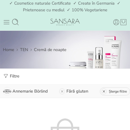
✓ Cosmetice naturale Certificate ✓ Create în Germania ✓
Prietenoase cu mediul ✓ 100% Vegetariene
Home
TEN
Cremă de noapte
Filtre
Annemarie Börlind
Fără gluten
Șterge filtre