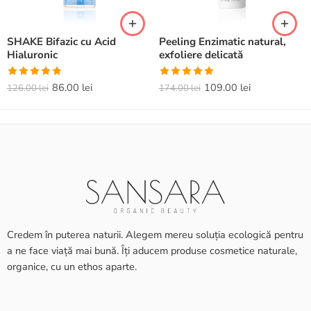
SHAKE Bifazic cu Acid
Peeling Enzimatic natural,
Hialuronic
exfoliere delicată
Evaluat la
Evaluat la
86.00
lei
109.00
lei
126.00
lei
174.00
lei
4.82
din 5
5.00
din 5
Credem în puterea naturii. Alegem mereu soluția ecologică pentru
a ne face viață mai bună. Îți aducem produse cosmetice naturale,
organice, cu un ethos aparte.