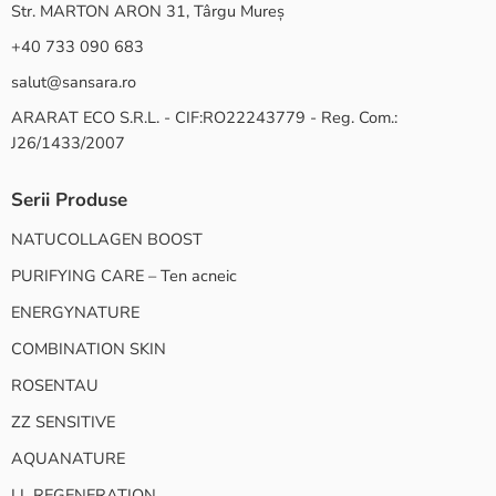
Str. MARTON ARON 31, Târgu Mureș
+40 733 090 683
salut@sansara.ro
ARARAT ECO S.R.L. - CIF:RO22243779 - Reg. Com.:
J26/1433/2007
Serii Produse
NATUCOLLAGEN BOOST
PURIFYING CARE – Ten acneic
ENERGYNATURE
COMBINATION SKIN
ROSENTAU
ZZ SENSITIVE
AQUANATURE
LL REGENERATION