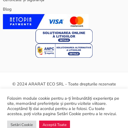
Blog
© 2024 ARARAT ECO SRL - Toate drepturile rezervate
Termeni și condiții
Politica cookie
Certificate și siguranță
Folosim module cookie pentru a-ți îmbunătăți experiența pe
site, memorând preferințele și pentru vizitele viitoare.
ANPC
Acceptând îți dai acordul pentru a le folosi. Cu toate
acestea, poți vizita pagina Setări Cookie pentru a le revizui.
Setări Cookie
Acceptă Toate