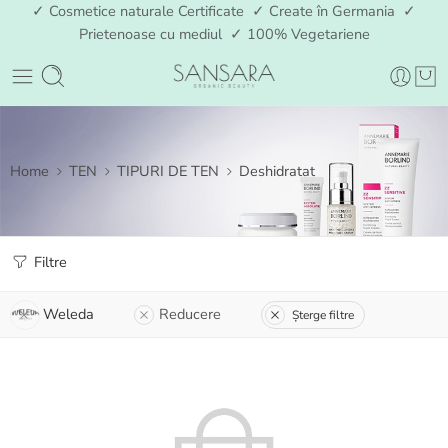
✓ Cosmetice naturale Certificate ✓ Create în Germania ✓
Prietenoase cu mediul ✓ 100% Vegetariene
Home
TEN
TIPURI DE TEN
Deshidratat
Filtre
Weleda
Reducere
Șterge filtre