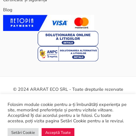
Blog
© 2024 ARARAT ECO SRL - Toate drepturile rezervate
Termeni și condiții
Politica cookie
Certificate și siguranță
Folosim module cookie pentru a-ți îmbunătăți experiența pe
site, memorând preferințele și pentru vizitele viitoare.
ANPC
Acceptând îți dai acordul pentru a le folosi. Cu toate
acestea, poți vizita pagina Setări Cookie pentru a le revizui.
Setări Cookie
Acceptă Toate