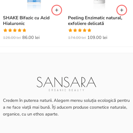
SHAKE Bifazic cu Acid
Peeling Enzimatic natural,
Hialuronic
exfoliere delicată
Evaluat la
Evaluat la
86.00
lei
109.00
lei
126.00
lei
174.00
lei
4.82
din 5
5.00
din 5
Credem în puterea naturii. Alegem mereu soluția ecologică pentru
a ne face viață mai bună. Îți aducem produse cosmetice naturale,
organice, cu un ethos aparte.