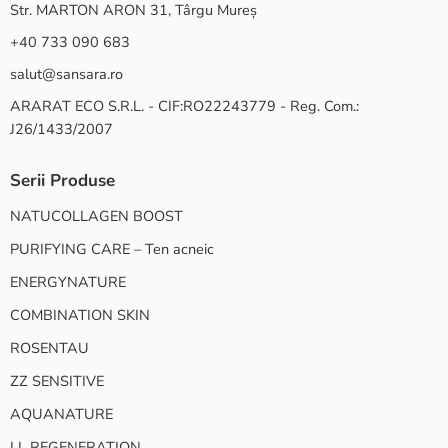
Str. MARTON ARON 31, Târgu Mureș
+40 733 090 683
salut@sansara.ro
ARARAT ECO S.R.L. - CIF:RO22243779 - Reg. Com.:
J26/1433/2007
Serii Produse
NATUCOLLAGEN BOOST
PURIFYING CARE – Ten acneic
ENERGYNATURE
COMBINATION SKIN
ROSENTAU
ZZ SENSITIVE
AQUANATURE
LL REGENERATION