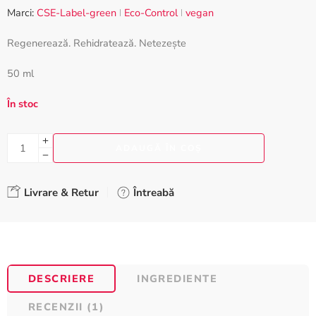
pe baza
Marci:
CSE-Label-green
Eco-Control
vegan
unei singure
evaluări
Regenerează. Rehidratează. Netezește
50 ml
În stoc
ADAUGĂ ÎN COȘ
Livrare & Retur
Întreabă
DESCRIERE
INGREDIENTE
RECENZII (1)