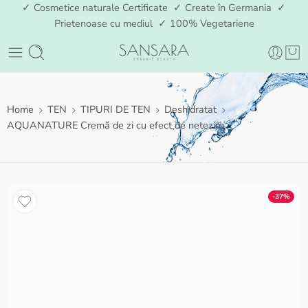
✓ Cosmetice naturale Certificate ✓ Create în Germania ✓
Prietenoase cu mediul ✓ 100% Vegetariene
Home
TEN
TIPURI DE TEN
Deshidratat
AQUANATURE Cremă de zi cu efect de netezire
-37%