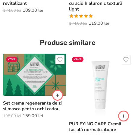
revitalizant
cu acid hialuronic textură
light
109.00
lei
174.00
lei
Evaluat la
119.00
lei
174.00
lei
5.00
din 5
Produse similare
-20%
-34%
Set crema regeneranta de zi
si masca pentru ochi cadou
159.00
lei
198.00
lei
PURIFYING CARE Cremă
facială normalizatoare