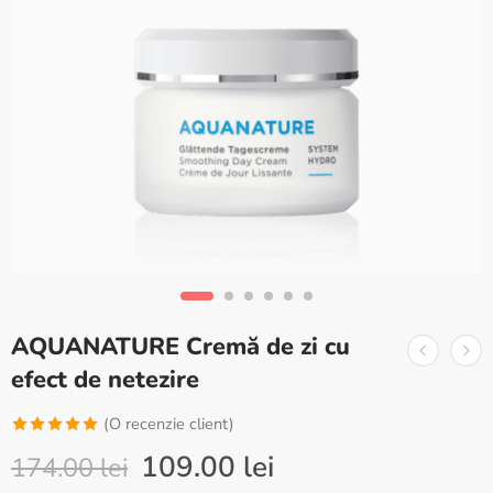
AQUANATURE Cremă de zi cu
efect de netezire
(O recenzie client)
Evaluat la
109.00
lei
174.00
lei
5.00
din 5