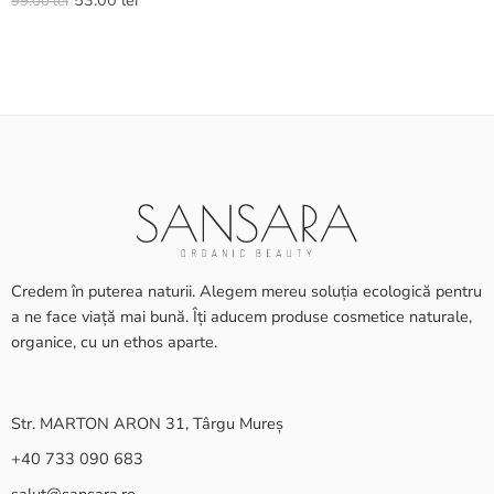
53.00
lei
99.00
lei
5.00
din 5
Credem în puterea naturii. Alegem mereu soluția ecologică pentru
a ne face viață mai bună. Îți aducem produse cosmetice naturale,
organice, cu un ethos aparte.
Str. MARTON ARON 31, Târgu Mureș
+40 733 090 683