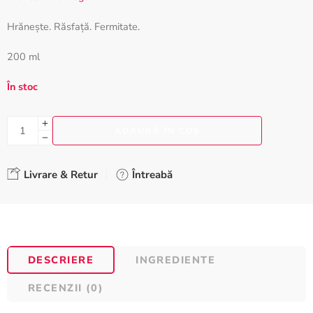
Hrănește. Răsfață. Fermitate.
200 ml
În stoc
ADAUGĂ ÎN COȘ
Livrare & Retur
Întreabă
DESCRIERE
INGREDIENTE
RECENZII (0)