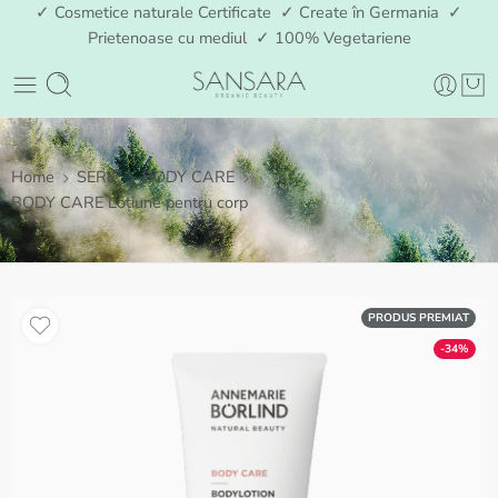
✓ Cosmetice naturale Certificate ✓ Create în Germania ✓
Prietenoase cu mediul ✓ 100% Vegetariene
Home
SERIE
BODY CARE
BODY CARE Loțiune pentru corp
PRODUS PREMIAT
-34%