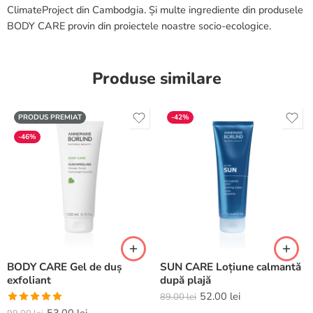
ClimateProject din Cambodgia. Și multe ingrediente din produsele
BODY CARE provin din proiectele noastre socio-ecologice.
Produse similare
PRODUS PREMIAT
-42%
-46%
BODY CARE Gel de duș
SUN CARE Loțiune calmantă
exfoliant
după plajă
52.00
lei
89.00
lei
Evaluat la