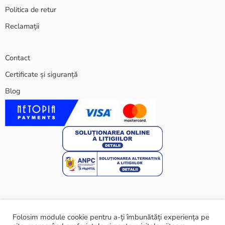
Politica de retur
Reclamații
Contact
Certificate și siguranță
Blog
Folosim module cookie pentru a-ți îmbunătăți experiența pe
© 2024 ARARAT ECO SRL - Toate drepturile rezervate