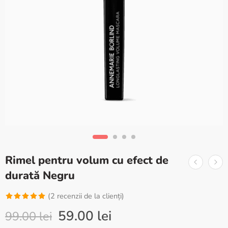
Rimel pentru volum cu efect de
durată Negru
(
2
recenzii de la clienți)
Evaluat la
2
59.00
lei
99.00
lei
5.00
din 5