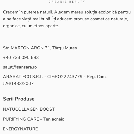
Credem în puterea naturii. Alegem mereu soluția ecologică pentru
a ne face viață mai bună. Îți aducem produse cosmetice naturale,
organice, cu un ethos aparte.
Str. MARTON ARON 31, Târgu Mureș
+40 733 090 683
salut@sansara.ro
ARARAT ECO S.R.L. - CIF:RO22243779 - Reg. Com.:
J26/1433/2007
Serii Produse
NATUCOLLAGEN BOOST
PURIFYING CARE – Ten acneic
ENERGYNATURE