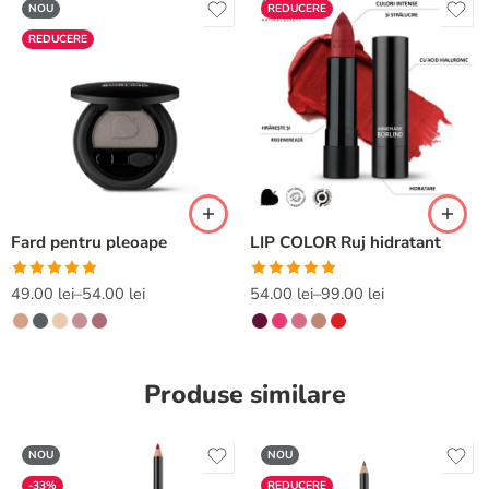
NOU
REDUCERE
REDUCERE
Fard pentru pleoape
LIP COLOR Ruj hidratant
Evaluat la
Evaluat la
49.00
lei
–
54.00
lei
54.00
lei
–
99.00
lei
5.00
din 5
5.00
din 5
Produse similare
NOU
NOU
-33%
REDUCERE