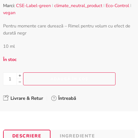
pe baza a
Marci:
CSE-Label-green
climate_neutral_product
Eco-Control
evaluări de
vegan
la clienți
Pentru momente care durează – Rimel pentru volum cu efect de
durată negr
10 ml
În stoc
ADAUGĂ ÎN COȘ
Livrare & Retur
Întreabă
DESCRIERE
INGREDIENTE