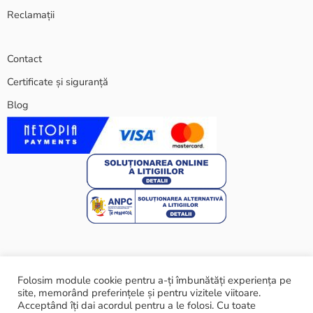
Reclamații
Contact
Certificate și siguranță
Blog
Folosim module cookie pentru a-ți îmbunătăți experiența pe
© 2024 ARARAT ECO SRL - Toate drepturile rezervate
site, memorând preferințele și pentru vizitele viitoare.
Acceptând îți dai acordul pentru a le folosi. Cu toate