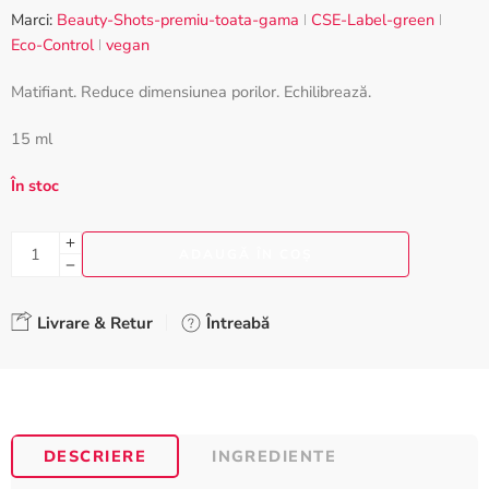
pe baza
Marci:
Beauty-Shots-premiu-toata-gama
CSE-Label-green
unei singure
Eco-Control
vegan
evaluări
Matifiant. Reduce dimensiunea porilor. Echilibrează.
15 ml
În stoc
ADAUGĂ ÎN COȘ
Livrare & Retur
Întreabă
DESCRIERE
INGREDIENTE