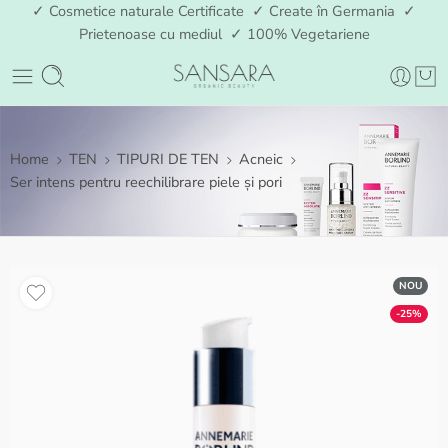
✓ Cosmetice naturale Certificate ✓ Create în Germania ✓
Prietenoase cu mediul ✓ 100% Vegetariene
Home
TEN
TIPURI DE TEN
Acneic
Ser intens pentru reechilibrare piele și pori
NOU
-25%