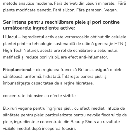
metode analitice moderne. Fără derivați din uleiuri minerale. Fără
plante modificate genetic. Fără silicon. Fără parabeni. Vegan.
Ser intens pentru reechilibrare piele și pori conține
următoarele i
ngrediente active:
Liliacul
– ingredientul activ este verbascoside obținut din celulele
plantei printr-o tehnologie sustenabilă de ultimă generație HTN (
High Tech Nature), acesta are rol de echilibrare a sebumului,
matifiază și reduce porii vizibil, are efect anti-inflamator.
Fitoplanctonul
– din regiunea franceză Britania, asigură o piele
sănătoasă, uniformă, hidratată. Întărește bariera pielii și
îmbunătățește capacitatea de a reține hidratare.
concentrate intensive cu efecte vizibile
Elixiruri vegane pentru îngrijirea pielii, cu efect imediat. Infuzie de
sănătate pentru piele: particularizate pentru nevoile fiecărui tip de
piele, ingredientele concentrate din Beauty Shots au rezultate
vizibile imediat după începerea folosirii.