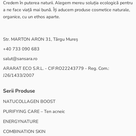
Credem în puterea naturii. Alegem mereu soluția ecologică pentru
a ne face viață mai bună. Îți aducem produse cosmetice naturale,
organice, cu un ethos aparte.
Str. MARTON ARON 31, Târgu Mureș
+40 733 090 683
salut@sansara.ro
ARARAT ECO S.R.L. - CIF:RO22243779 - Reg. Com.:
J26/1433/2007
Serii Produse
NATUCOLLAGEN BOOST
PURIFYING CARE – Ten acneic
ENERGYNATURE
COMBINATION SKIN