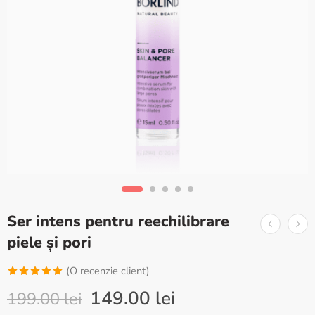
Ser intens pentru reechilibrare
piele și pori
(O recenzie client)
Evaluat la
149.00
lei
199.00
lei
5.00
din 5