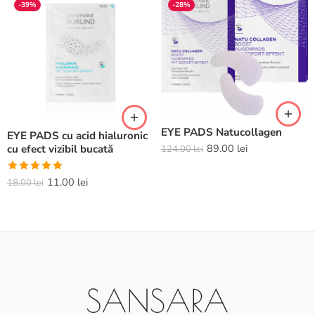
-39%
-28%
EYE PADS Natucollagen
EYE PADS cu acid hialuronic
89.00
lei
cu efect vizibil bucată
124.00
lei
Evaluat la
11.00
lei
18.00
lei
5.00
din 5