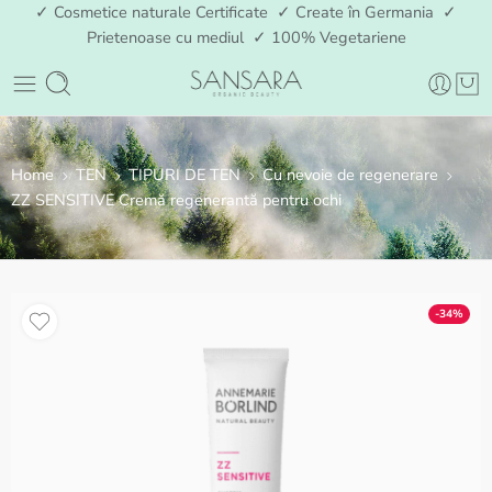
✓ Cosmetice naturale Certificate ✓ Create în Germania ✓
Prietenoase cu mediul ✓ 100% Vegetariene
Home
TEN
TIPURI DE TEN
Cu nevoie de regenerare
ZZ SENSITIVE Cremă regenerantă pentru ochi
-34%