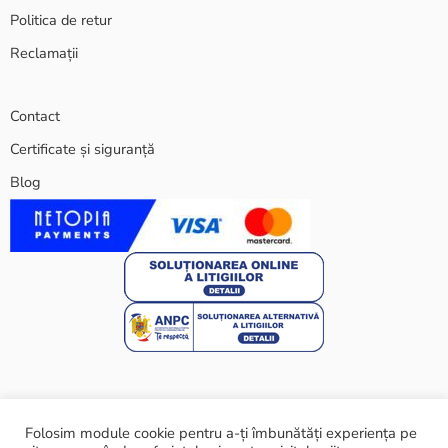
Politica de retur
Reclamații
Contact
Certificate și siguranță
Blog
Folosim module cookie pentru a-ți îmbunătăți experiența pe
© 2024 ARARAT ECO SRL - Toate drepturile rezervate