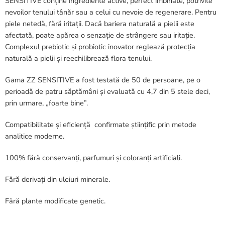
SENSITIVE conține ingrediente active, perfect îmbinate, potrivite
nevoilor tenului tânăr sau a celui cu nevoie de regenerare. Pentru
piele netedă, fără iritații. Dacă bariera naturală a pielii este
afectată, poate apărea o senzație de strângere sau iritație.
Complexul prebiotic și probiotic inovator reglează protecția
naturală a pielii și reechilibrează flora tenului.
Gama ZZ SENSITIVE a fost testată de 50 de persoane, pe o
perioadă de patru săptămâni și evaluată cu 4,7 din 5 stele deci,
prin urmare, „foarte bine”.
Compatibilitate și eficiență confirmate științific prin metode
analitice moderne.
100% fără conservanți, parfumuri și coloranți artificiali.
Fără derivați din uleiuri minerale.
Fără plante modificate genetic.