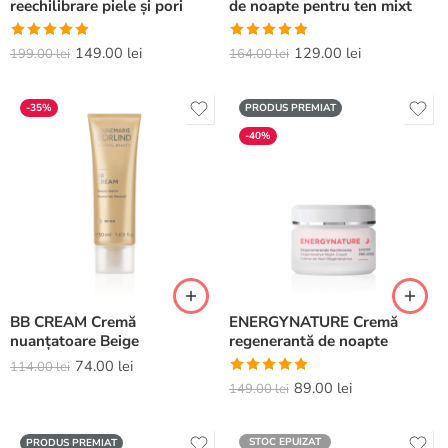
reechilibrare piele și pori
de noapte pentru ten mixt
Evaluat la
Evaluat la
149.00
lei
129.00
lei
199.00
lei
164.00
lei
5.00
din 5
5.00
din 5
-35%
PRODUS PREMIAT
-40%
BB CREAM Cremă
ENERGYNATURE Cremă
nuanțatoare Beige
regenerantă de noapte
74.00
lei
114.00
lei
Evaluat la
89.00
lei
149.00
lei
5.00
din 5
STOC EPUIZAT
PRODUS PREMIAT