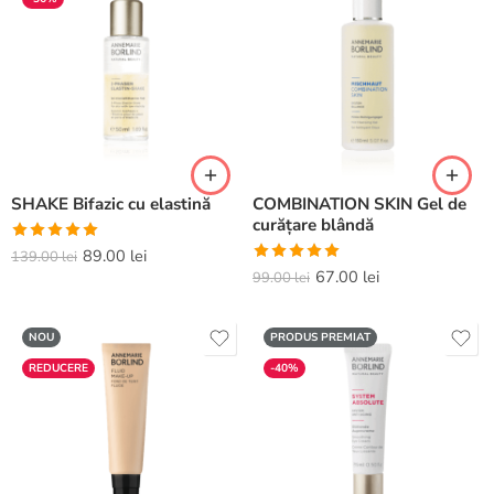
SHAKE Bifazic cu elastină
COMBINATION SKIN Gel de
curățare blândă
Evaluat la
89.00
lei
139.00
lei
Evaluat la
67.00
lei
5.00
din 5
99.00
lei
5.00
din 5
NOU
PRODUS PREMIAT
REDUCERE
-40%