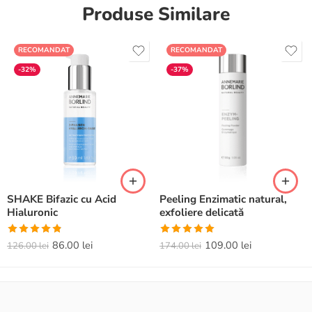
Produse Similare
RECOMANDAT
RECOMANDAT
-32%
-37%
SHAKE Bifazic cu Acid
Peeling Enzimatic natural,
Hialuronic
exfoliere delicată
Evaluat la
Evaluat la
86.00
lei
109.00
lei
126.00
lei
174.00
lei
4.82
din 5
5.00
din 5