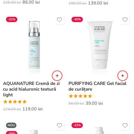
86.00
lei
126.00
lei
Evaluat la
139.00
lei
199.00
lei
5.00
din 5
-32%
-30%
AQUANATURE Cremă de zi
PURIFYING CARE Gel facial
cu acid hialuronic textură
de curățare
light
Evaluat la
39.00
lei
56.00
lei
Evaluat la
119.00
lei
5.00
din 5
174.00
lei
5.00
din 5
NOU
-32%
-36%