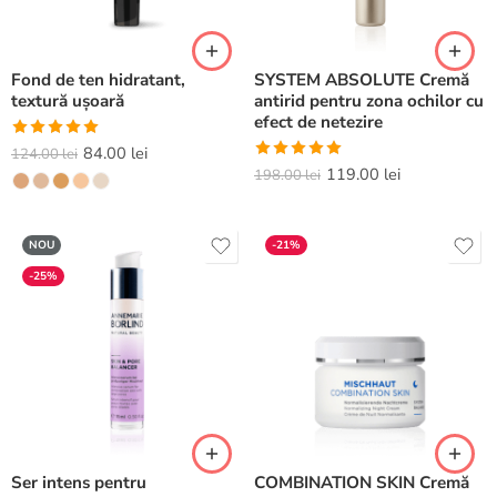
Fond de ten hidratant,
SYSTEM ABSOLUTE Cremă
textură ușoară
antirid pentru zona ochilor cu
efect de netezire
Evaluat la
84.00
lei
124.00
lei
Evaluat la
119.00
lei
5.00
din 5
198.00
lei
5.00
din 5
NOU
-21%
-25%
Ser intens pentru
COMBINATION SKIN Cremă