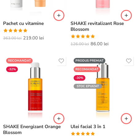
Pachet cu vitamine
SHAKE revitalizant Rose
Blossom
Evaluat la
219.00
lei
363.00
lei
Evaluat la
86.00
lei
5.00
din 5
126.00
lei
5.00
din 5
RECOMANDAT
PRODUS PREMIAT
-32%
RECOMANDAT
-30%
STOC EPUIZAT
SHAKE Energizant Orange
Ulei facial 3 în 1
Blossom