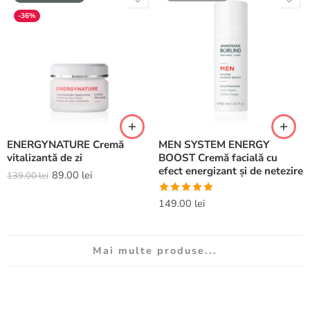
-36%
ENERGYNATURE Cremă
MEN SYSTEM ENERGY
vitalizantă de zi
BOOST Cremă facială cu
efect energizant și de netezire
89.00
lei
139.00
lei
Evaluat la
149.00
lei
5.00
din 5
Mai multe produse...