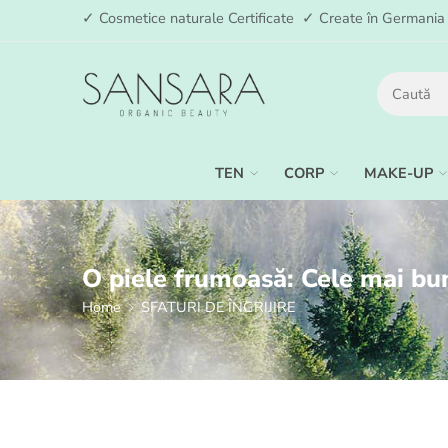
✓ Cosmetice naturale Certificate ✓ Create în German
TEN
CORP
MAKE-UP
O piele frumoasă: Cele mai bu
Home
SFATURI DE ÎNGRIJIRE