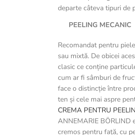
departe câteva tipuri de 
PEELING MECANIC
Recomandat pentru piele
sau mixtă. De obicei aces
clasic ce conține particule
cum ar fi sâmburi de fruc
face o distincție între p
ten și cele mai aspre pen
CREMA PENTRU PEELIN
ANNEMARIE BÖRLIND es
cremos pentru față, cu pe