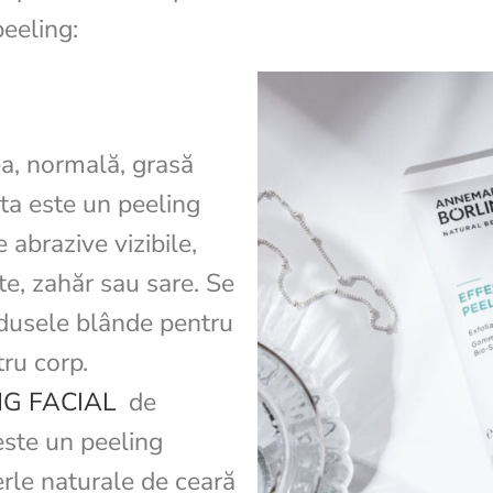
peeling:
a, normală, grasă
ta este un peeling
 abrazive vizibile,
te, zahăr sau sare. Se
rodusele blânde pentru
tru corp.
G FACIAL
de
te un peeling
rle naturale de ceară