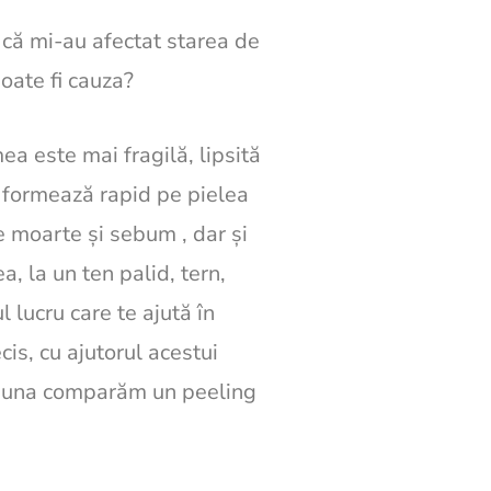
 că mi-au afectat starea de
poate fi cauza?
mea este mai fragilă, lipsită
e formează rapid pe pielea
e moarte și sebum , dar și
, la un ten palid, tern,
 lucru care te ajută în
is, cu ajutorul acestui
deauna comparăm un peeling