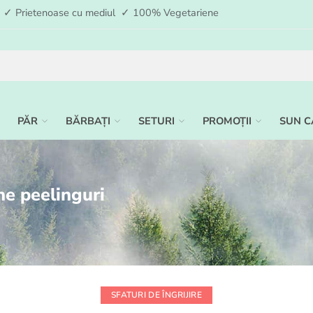
ia ✓ Prietenoase cu mediul ✓ 100% Vegetariene
PĂR
BĂRBAȚI
SETURI
PROMOȚII
SUN C
ne peelinguri
SFATURI DE ÎNGRIJIRE