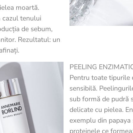
ielea moartă.
 cazul tenului
oducția de sebum,
nitor. Rezultatul: un
afinați.
PEELING ENZIMATI
Pentru toate tipurile 
sensibilă. Peelinguril
sub formă de pudră s
delicate cu pielea. E
exemplu din papaya
proteinele ce formeaz