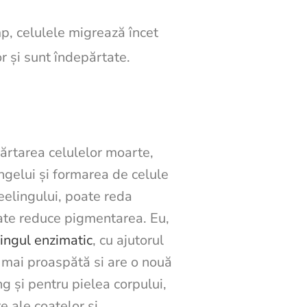
imp, celulele migrează încet
or și sunt îndepărtate.
părtarea celulelor moarte,
ngelui și formarea de celule
peelingului, poate reda
oate reduce pigmentarea. Eu,
ingul enzimatic
, cu ajutorul
 mai proaspătă si are o nouă
g și pentru pielea corpului,
e ale coatelor și