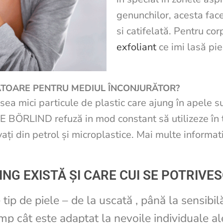
genunchilor, acesta fac
si catifelată. Pentru co
exfoliant
ce imi lasă pie
ĂTOARE PENTRU MEDIUL ÎNCONJURĂTOR?
ea mici particule de plastic care ajung în apele s
BÖRLIND refuză in mod constant să utilizeze în t
vați din petrol și microplastice. Mai multe informa
ING EXISTĂ ȘI CARE CUI SE POTRIVE
e tip de piele – de la uscată , până la sensibi
imp cât este adaptat la nevoile individuale ale