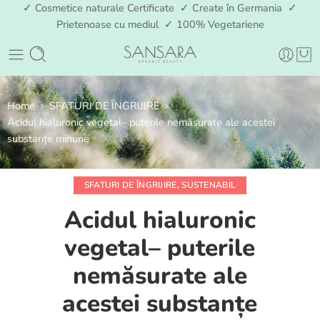
✓ Cosmetice naturale Certificate ✓ Create în Germania ✓
Prietenoase cu mediul ✓ 100% Vegetariene
Home
SFATURI DE ÎNGRIJIRE
Acidul hialuronic vegetal– puterile nemăsurate ale acestei
substanțe minune
SFATURI DE ÎNGRIJIRE
,
SUSTENABIL
Acidul hialuronic
vegetal– puterile
nemăsurate ale
acestei substanțe