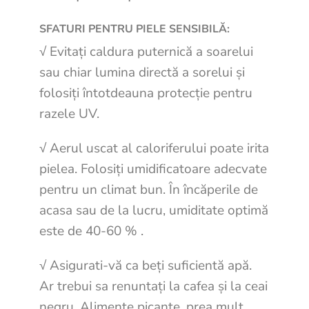
SFATURI PENTRU PIELE SENSIBILĂ:
√ Evitați caldura puternică a soarelui
sau chiar lumina directă a sorelui și
folosiți întotdeauna protecție pentru
razele UV.
√ Aerul uscat al caloriferului poate irita
pielea. Folosiți umidificatoare adecvate
pentru un climat bun. În încăperile de
acasa sau de la lucru, umiditate optimă
este de 40-60 % .
√ Asigurati-vă ca beți suficientă apă.
Ar trebui sa renuntați la cafea și la ceai
negru. Alimente picante, prea mult