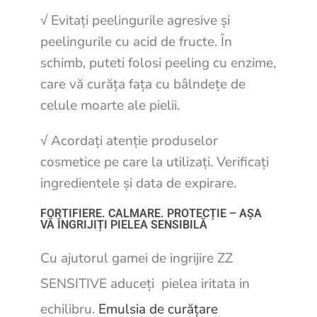
√ Evitați peelingurile agresive și
peelingurile cu acid de fructe. În
schimb, puteti folosi peeling cu enzime,
care vă curăța fața cu bâlndețe de
celule moarte ale pielii.
√ Acordați atenție produselor
cosmetice pe care la utilizați. Verificați
ingredientele și data de expirare.
FORTIFIERE. CALMARE. PROTECȚIE – AȘA
VĂ ÎNGRIJIȚI PIELEA SENSIBILĂ
Cu ajutorul gamei de ingrijire ZZ
SENSITIVE aduceți pielea iritata in
echilibru.
Emulsia de curățare