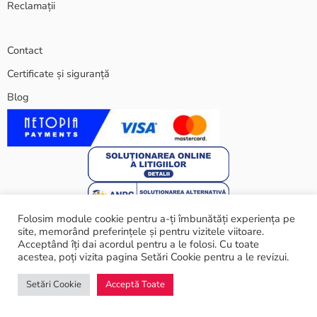
Reclamații
Contact
Certificate și siguranță
Blog
Folosim module cookie pentru a-ți îmbunătăți experiența pe
site, memorând preferințele și pentru vizitele viitoare.
Acceptând îți dai acordul pentru a le folosi. Cu toate
acestea, poți vizita pagina Setări Cookie pentru a le revizui.
© 2024 ARARAT ECO SRL - Toate drepturile rezervate
Setări Cookie
Acceptă Toate
Shop
Categorii
Caută
Wishlist
Termeni și condiții
Politica cookie
Certificate și siguranță