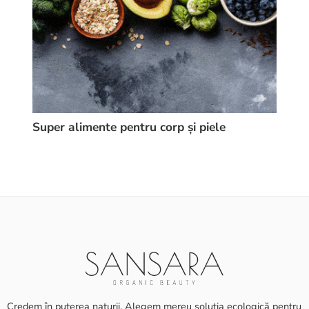
Super alimente pentru corp și piele
Ce m
pent
Credem în puterea naturii. Alegem mereu soluția ecologică pentru