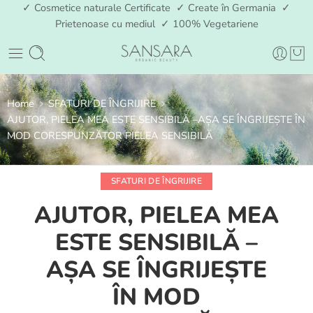
✓ Cosmetice naturale Certificate ✓ Create în Germania ✓
Prietenoase cu mediul ✓ 100% Vegetariene
Home
SFATURI DE ÎNGRIJIRE
AJUTOR, PIELEA MEA ESTE SENSIBILĂ –AȘA SE ÎNGRIJEȘTE ÎN
MOD CORESPUNZĂTOR PIELEA SENSIBILĂ
SFATURI DE ÎNGRIJIRE
AJUTOR, PIELEA MEA
ESTE SENSIBILĂ –
AȘA SE ÎNGRIJEȘTE
ÎN MOD